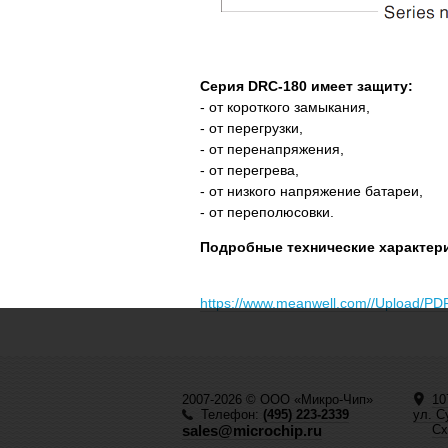
Серия DRC-180 имеет защиту:
- от короткого замыкания,
- от перегрузки,
- от перенапряжения,
- от перегрева,
- от низкого напряжение батареи,
- от переполюсовки.
Подробные технические характери
https://www.meanwell.com//Upload/P
2007-2026 © ООО «Микро-Чип»
10
Телефон:
(495) 223-2339
ул. С
sales@microchip.ru
Сх