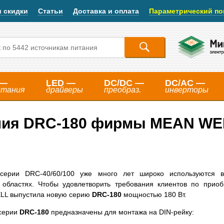
и скидки
Статьи
Доставка и оплата
Параметрический по
 —
LED —
DC/DC —
DC/AC —
итания
драйверы
преобраз.
инверторы
ния DRC-180 фирмы MEAN WE
серии DRC-40/60/100 уже много лет широко используются в 
областях. Чтобы удовлетворить требования клиентов по прио
LL выпустила новую серию
DRC-180
мощностью 180 Вт.
 серии
DRC-180
предназначены для монтажа на DIN-рейку: