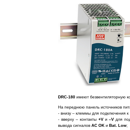
DRC-180
имеют безвентиляторную ко
На переднюю панель источников пи
- внизу – клеммы для подключения к 
- вверху – контакты
+V
и
–V
для под
вывода сигналов
AC OK
и
Bat. Low
;