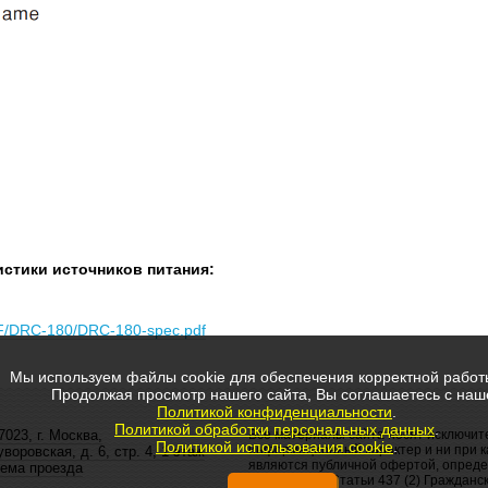
стики источников питания:
DF/DRC-180/DRC-180-spec.pdf
Мы используем файлы cookie для обеспечения корректной работ
Продолжая просмотр нашего сайта, Вы соглашаетесь с наш
Политикой конфиденциальности
.
Политикой обработки персональных данных
.
7023, г. Москва,
Все материалы сайта носят исключит
Политикой использования cookie
.
информационный характер и ни при к
уворовская, д. 6, стр. 4, 1 этаж
являются публичной офертой, опред
ема проезда
положением Статьи 437 (2) Гражданск