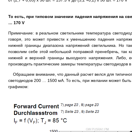
от (2,7 + 0,05) x 50 шт. = 137.5 V до (3,2 +0,2) x 50 шт. = 170 V
То есть, при типовом значении падения напряжения на св
… 170 V
Примечание: в реальном светильнике температура светодиод
говоря, это может привести к уменьшению падения напряж
нижней границы диапазона напряжений светильника. Но так
позволим себе этой небольшой поправкой пренебречь, так к
нижней и верхней границы выходного напряжения. Либо, е
производить практические замеры температуры светодиодов в
Обращаем внимание, что данный расчет велся для типичного 
светодиодов 200 … 1500 мА. То есть, при желании может быть 
графиком: