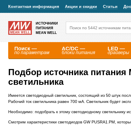
Контактная информация
Акции и скидки
Статьи
Дос
ИСТОЧНИКИ
ПИТАНИЯ
MEAN WELL
Поиск —
AC/DC —
LED —
по параметрам
блоки питания
драйверы
Подбор источника питания
светильника
Имеется светодиодный светильник, состоящий из 50 штук п
Рабочий ток светильника равен 700 мА. Светильник будет эксп
Необходимо: подобрать к этому светодиодному светильнику ис
Смотрим характеристики светодиодов GW PUSRA1.PM, которые