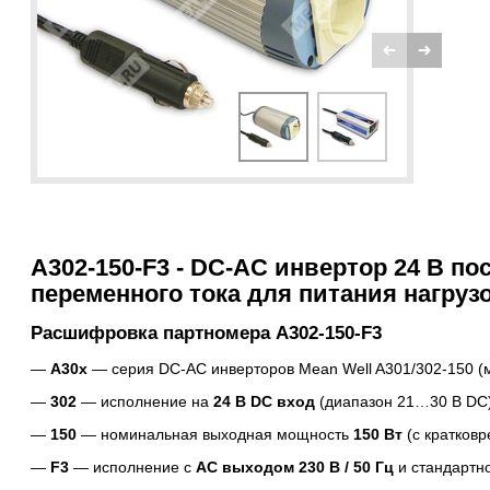
A302-150-F3 - DC-AC инвертор 24 В пос
переменного тока для питания нагрузо
Расшифровка партномера A302-150-F3
A30x
— серия DC-AC инверторов Mean Well A301/302-150 (
302
— исполнение на
24 В DC вход
(диапазон 21…30 В DC)
150
— номинальная выходная мощность
150 Вт
(с кратков
F3
— исполнение с
AC выходом 230 В / 50 Гц
и стандартн