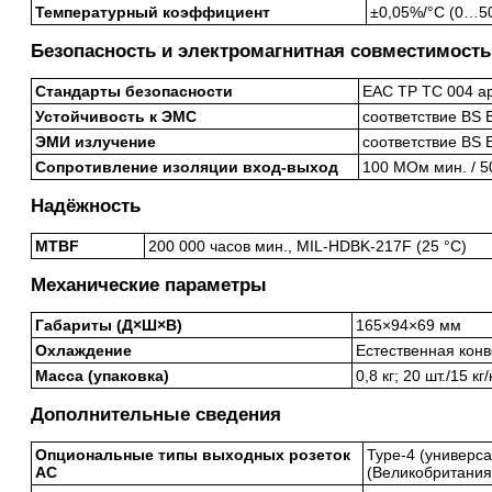
Температурный коэффициент
±0,05%/°C (0…50
Безопасность и электромагнитная совместимость
Стандарты безопасности
EAC TP TC 004 ap
Устойчивость к ЭМС
соответствие BS 
ЭМИ излучение
соответствие BS 
Сопротивление изоляции вход-выход
100 МОм мин. / 5
Надёжность
MTBF
200 000 часов мин., MIL-HDBK-217F (25 °C)
Механические параметры
Габариты (Д×Ш×В)
165×94×69 мм
Охлаждение
Естественная конв
Масса (упаковка)
0,8 кг; 20 шт./15 кг
Дополнительные сведения
Опциональные типы выходных розеток
Type-4 (универса
AC
(Великобритания