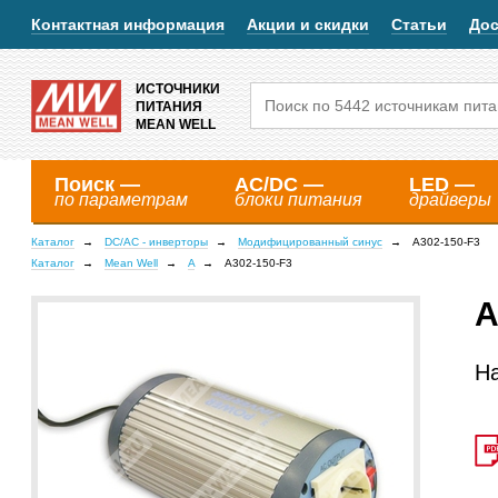
Контактная информация
Акции и скидки
Статьи
Дос
ИСТОЧНИКИ
ПИТАНИЯ
MEAN WELL
Поиск —
AC/DC —
LED —
по параметрам
блоки питания
драйверы
Каталог
DC/AC - инверторы
Модифицированный синус
A302-150-F3
Каталог
Mean Well
A
A302-150-F3
A
Н