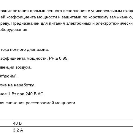
точник питания промышленного исполнения с универсальным вхо
цией коэффициента мощности и защитами по короткому замыканию,
реву. Предназначен для питания электронных и электротехнически
 оборудования.
тока полного диапазона.
оэффициента мощности, PF ≥ 0,95.
векции воздуха.
Вт/дюйм³.
зке на наработку.
ее 1 Вт при 240 В AC.
ля снижения рассеиваемой мощности.
48 В
3,2 А