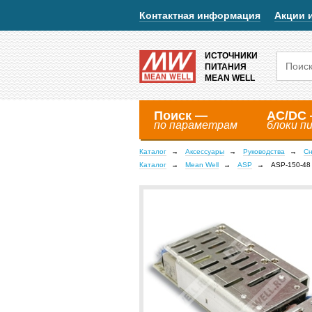
Контактная информация
Акции 
ИСТОЧНИКИ
ПИТАНИЯ
MEAN WELL
Поиск —
AC/DC
по параметрам
блоки п
Каталог
Аксессуары
Руководства
Сн
Каталог
Mean Well
ASP
ASP-150-48