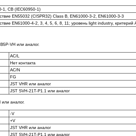
-1, CB (IEC60950-1)
ствие EN55032 (CISPR32) Class B, EN61000-3-2, EN61000-3-3
твие EN61000-4-2, 3, 4, 5, 6, 8, 11; уровень light industry, критерий 
B5P-VH или аналог.
AC/L
Нет контакта
AC/N
FG
JST VHR или аналог
JST SVH-21T-P1.1 или аналог
или аналог.
-V
+V
JST VHR или аналог
JST SVH-21T-P1.1 или аналог