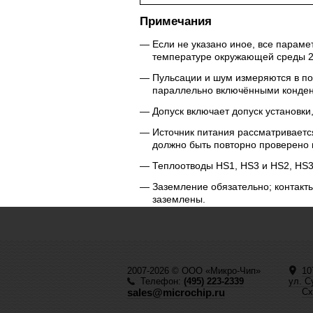
Примечания
Если не указано иное, все парам
температуре окружающей среды 
Пульсации и шум измеряются в по
параллельно включёнными конден
Допуск включает допуск установки,
Источник питания рассматриваетс
должно быть повторно проверено 
Теплоотводы HS1, HS3 и HS2, HS3
Заземление обязательно; контакт
заземлены.
2007-2026 © ООО «Микро-Чип»
10
Телефон:
(495) 223-2339
ул. С
sales@microchip.ru
Сх