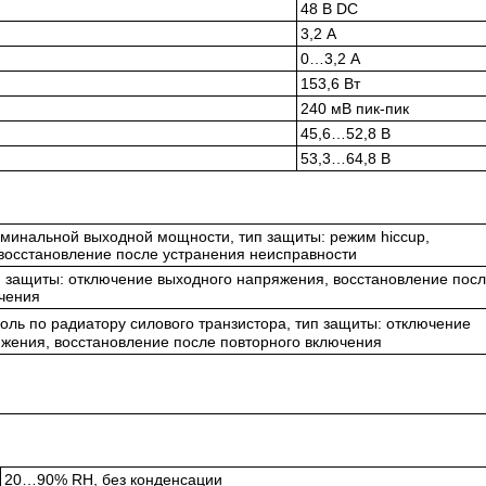
48 В DC
3,2 А
0…3,2 А
153,6 Вт
240 мВ пик-пик
45,6…52,8 В
53,3…64,8 В
минальной выходной мощности, тип защиты: режим hiccup,
восстановление после устранения неисправности
п защиты: отключение выходного напряжения, восстановление пос
чения
ль по радиатору силового транзистора, тип защиты: отключение
жения, восстановление после повторного включения
20…90% RH, без конденсации