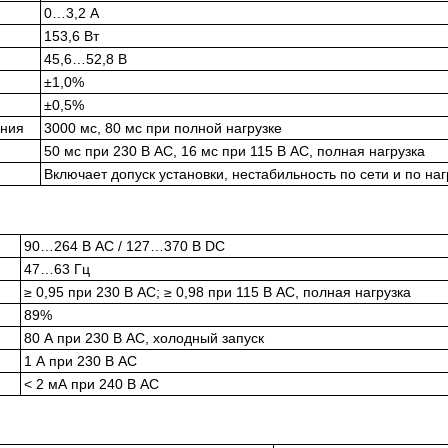
0…3,2 А
153,6 Вт
45,6…52,8 В
±1,0%
±0,5%
ания
3000 мс, 80 мс при полной нагрузке
50 мс при 230 В AC, 16 мс при 115 В AC, полная нагрузка
Включает допуск установки, нестабильность по сети и по наг
90…264 В AC / 127…370 В DC
47…63 Гц
≥ 0,95 при 230 В AC; ≥ 0,98 при 115 В AC, полная нагрузка
89%
80 А при 230 В AC, холодный запуск
1 А при 230 В AC
< 2 мА при 240 В AC