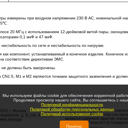
етры измерены при входном напряжении 230 В AC, номинальной наг
25℃.
лосе 20 МГц с использованием 12-дюймовой витой пары, оконцов
саторами 0,1 мкФ и 47 мкФ.
 нестабильность по сети и нестабильность по нагрузке.
я как компонент, устанавливаемый в конечное изделие. Конечное и
на соответствие директивам ЭМС.
 не должны быть закорочены.
ы CN1:5, M1 и M2 являются точками защитного заземления и долж
Мы используем файлы cookie для обеспечения корректной работ
Продолжая просмотр нашего сайта, Вы соглашаетесь с наш
Политикой конфиденциальности
.
Политикой обработки персональных данных
.
7023, г. Москва,
Все материалы сайта носят исключит
Политикой использования cookie
.
информационный характер и ни при к
уворовская, д. 6, стр. 4, 1 этаж
являются публичной офертой, опред
ема проезда
положением Статьи 437 (2) Гражданск
Понятно