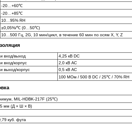
-20…+60℃
-20…+85℃
10…95% RH
±0,05%/℃ (0…50℃)
10…500 Гц, 2G, 10 мин/цикл, в течение 60 мин по осям X, Y, Z
изоляция
и вход/выход
4,25 кВ DC
и вход/корпус
2,0 кВ AC
и выход/корпус
0,5 кВ AC
100 МОм / 500 В DC / 25℃ / 70% RH
овка
инимум, MIL-HDBK-217F (25℃)
,5 мм (Д × Ш × В)
 0,79 куб. фута