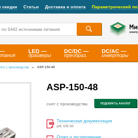
и скидки
Статьи
Доставка и оплата
Параметрический по
 —
LED —
DC/DC —
DC/AC —
итания
драйверы
преобраз.
инверторы
ято с производства
ASP-150-48
ASP-150-48
снят с производства
ПОДОБРАТЬ АНАЛОГ
Техническая документация
pdf, 635 Кб
Отчет о тестировании