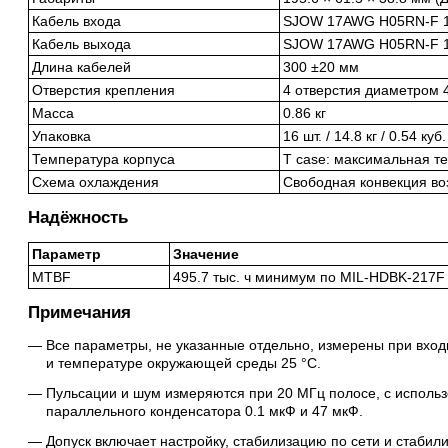
Кабель входа
SJOW 17AWG H05RN-F 1.
Кабель выхода
SJOW 17AWG H05RN-F 1.
Длина кабелей
300 ±20 мм
Отверстия крепления
4 отверстия диаметром 
Масса
0.86 кг
Упаковка
16 шт. / 14.8 кг / 0.54 куб
Температура корпуса
T case: максимальная т
Схема охлаждения
Свободная конвекция во
Надёжность
Параметр
Значение
MTBF
495.7 тыс. ч минимум по MIL-HDBK-217F 
Примечания
Все параметры, не указанные отдельно, измерены при вхо
и температуре окружающей среды 25 °C.
Пульсации и шум измеряются при 20 МГц полосе, с исполь
параллельного конденсатора 0.1 мкФ и 47 мкФ.
Допуск включает настройку, стабилизацию по сети и стабили