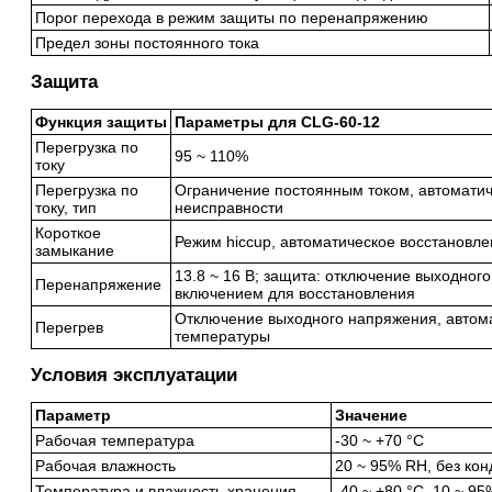
Порог перехода в режим защиты по перенапряжению
Предел зоны постоянного тока
Защита
Функция защиты
Параметры для CLG-60-12
Перегрузка по
95 ~ 110%
току
Перегрузка по
Ограничение постоянным током, автоматич
току, тип
неисправности
Короткое
Режим hiccup, автоматическое восстановл
замыкание
13.8 ~ 16 В; защита: отключение выходно
Перенапряжение
включением для восстановления
Отключение выходного напряжения, автом
Перегрев
температуры
Условия эксплуатации
Параметр
Значение
Рабочая температура
-30 ~ +70 °C
Рабочая влажность
20 ~ 95% RH, без ко
Температура и влажность хранения
-40 ~ +80 °C, 10 ~ 9