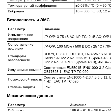
Температурный коэффициент
±0.03% / °C (0 ~ 50 °
Вибрация
10 ~ 500 Гц, 5G, 12 м
Безопасность и ЭМС
Параметр
Значение
Испытательное
I/P-O/P: 3.75 кВ AC; I/P-FG: 2 кВ AC; O/P
напряжение
Сопротивление
I/P-O/P: 100 МОм / 500 В DC / 25 °C / 7
изоляции
UL879, UL8750, UL1310, EN/AS/NZS 6134
Стандарты
CAN/CSA C22.2 No. 223-M91 (кроме 48 В)
безопасности
C22.2 No. 207-M89 (кроме 48 В), J61347
Соответствие EN55015, EN61000-3-2 Clas
Излучаемые помехи
GB17625.1, EAC TP TC 020
Соответствие EN61000-4-2,3,4,5,6,8,11, 
Помехоустойчивость
4 кВ), EAC TP TC 020
Степень защиты
IP67
Механические данные
Параметр
Значение
Габариты
195.6 × 61.5 × 38.8 мм (