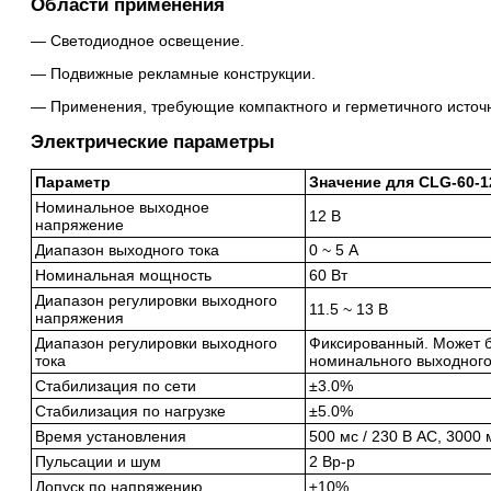
Области применения
Светодиодное освещение.
Подвижные рекламные конструкции.
Применения, требующие компактного и герметичного источн
Электрические параметры
Параметр
Значение для CLG-60-1
Номинальное выходное
12 В
напряжение
Диапазон выходного тока
0 ~ 5 А
Номинальная мощность
60 Вт
Диапазон регулировки выходного
11.5 ~ 13 В
напряжения
Диапазон регулировки выходного
Фиксированный. Может б
тока
номинального выходного
Стабилизация по сети
±3.0%
Стабилизация по нагрузке
±5.0%
Время установления
500 мс / 230 В AC, 3000 
Пульсации и шум
2 Вp-p
Допуск по напряжению
±10%