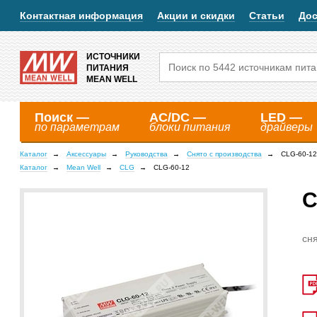
Контактная информация
Акции и скидки
Статьи
Дос
ИСТОЧНИКИ
ПИТАНИЯ
MEAN WELL
Поиск —
AC/DC —
LED —
по параметрам
блоки питания
драйверы
Каталог
Аксессуары
Руководства
Снято с производства
CLG-60-12
Каталог
Mean Well
CLG
CLG-60-12
C
сня