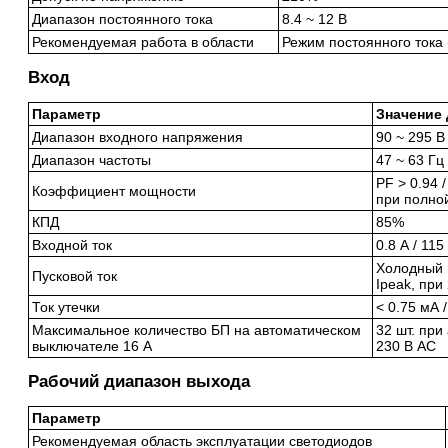
Диапазон постоянного тока
8.4 ~ 12 В
Рекомендуемая работа в области
Режим постоянного тока 
Вход
Параметр
Значение 
Диапазон входного напряжения
90 ~ 295 В
Диапазон частоты
47 ~ 63 Гц
PF > 0.94 /
Коэффициент мощности
при полной
КПД
85%
Входной ток
0.8 А / 115
Холодный п
Пусковой ток
Ipeak, при
Ток утечки
< 0.75 мА 
Максимальное количество БП на автоматическом
32 шт. при
выключателе 16 А
230 В AC
Рабочий диапазон выхода
Параметр
Рекомендуемая область эксплуатации светодиодов