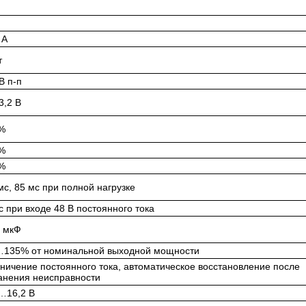
 А
т
В п-п
,2 В
%
%
%
мс, 85 мс при полной нагрузке
с при входе 48 В постоянного тока
 мкФ
135% от номинальной выходной мощности
ничение постоянного тока, автоматическое восстановление после
анения неисправности
…16,2 В