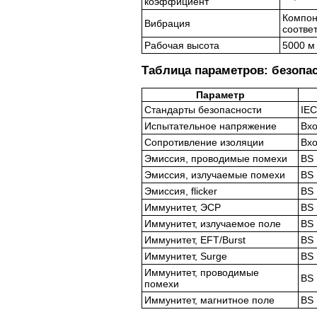
коэффициент
Компоне
Вибрация
соотве
Рабочая высота
5000 м
Таблица параметров: безопа
Параметр
Стандарты безопасности
IEC
Испытательное напряжение
Вхо
Сопротивление изоляции
Вхо
Эмиссия, проводимые помехи
BS 
Эмиссия, излучаемые помехи
BS 
Эмиссия, flicker
BS 
Иммунитет, ЭСР
BS 
Иммунитет, излучаемое поле
BS 
Иммунитет, EFT/Burst
BS 
Иммунитет, Surge
BS 
Иммунитет, проводимые
BS 
помехи
Иммунитет, магнитное поле
BS 