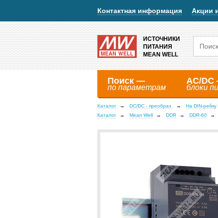
Контактная информация
Акции 
ИСТОЧНИКИ
ПИТАНИЯ
MEAN WELL
Поиск —
AC/DC
по параметрам
блоки п
Каталог
DC/DC - преобраз.
На DIN-рейку
Каталог
Mean Well
DDR
DDR-60