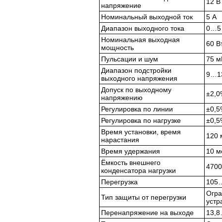
12 В
напряжение
Номинальный выходной ток
5 А
Диапазон выходного тока
0…5
Номинальная выходная
60 В
мощность
Пульсации и шум
75 м
Диапазон подстройки
9…13
выходного напряжения
Допуск по выходному
±2,0
напряжению
Регулировка по линии
±0,5
Регулировка по нагрузке
±0,5
Время установки, время
120 
нарастания
Время удержания
10 м
Ёмкость внешнего
4700
конденсатора нагрузки
Перегрузка
105…
Огра
Тип защиты от перегрузки
устр
Перенапряжение на выходе
13,8