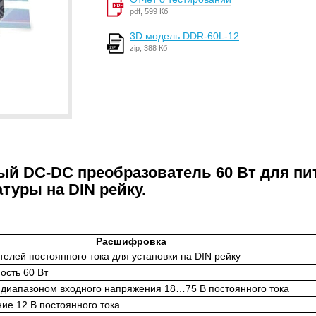
pdf, 599 Кб
3D модель DDR-60L-12
zip, 388 Кб
ный DC-DC преобразователь 60 Вт для пи
уры на DIN рейку.
Расшифровка
елей постоянного тока для установки на DIN рейку
сть 60 Вт
 диапазоном входного напряжения 18…75 В постоянного тока
ие 12 В постоянного тока