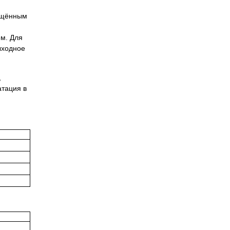
рощённым
ем. Для
ыходное
,
атация в