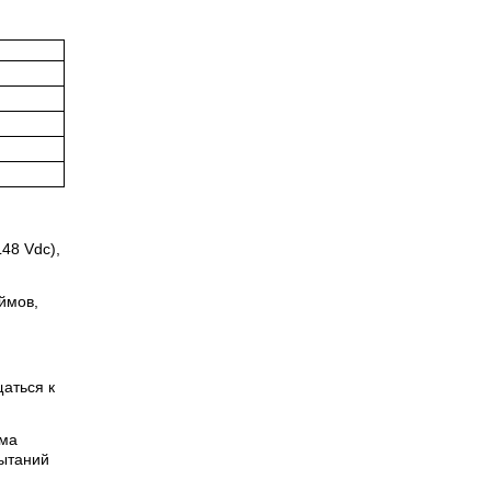
48 Vdc),
ймов,
аться к
ема
пытаний