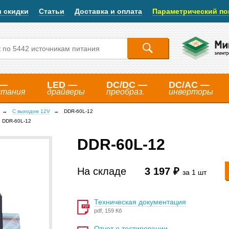
и скидки
Статьи
Доставка и оплата
Параметрический по
 —
LED —
DC/DC —
DC/AC —
итания
драйверы
преобраз.
инверторы
С выходом 12V
DDR-60L-12
DDR-60L-12
DDR-60L-12
На складе
3 197 ₽
за 1 шт
Техническая документация
pdf, 159 Кб
Отчет о тестировании