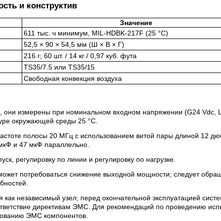
сть и конструктив
Значение
611 тыс. ч минимум, MIL-HDBK-217F (25 °C)
52,5 × 90 × 54,5 мм (Ш × В × Г)
216 г; 60 шт. / 14 кг / 0,97 куб. фута
TS35/7.5 или TS35/15
Свободная конвекция воздуха
, они измерены при номинальном входном напряжении (G24 Vdc, L
уре окружающей среды 25 °C.
астоте полосы 20 МГц с использованием витой пары длиной 12 дю
мкФ и 47 мкФ параллельно.
уск, регулировку по линии и регулировку по нагрузке.
может потребоваться снижение выходной мощности; следует обращ
бностей.
я как независимый узел; перед окончательной эксплуатацией сист
ответствие директивам ЭМС. Для рекомендаций по проведению ис
рованию ЭМС компонентов.