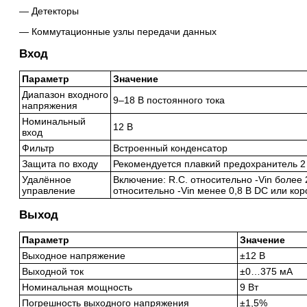
Детекторы
Коммутационные узлы передачи данных
Вход
Параметр
Значение
Диапазон входного
9–18 В постоянного тока
напряжения
Номинальный
12 В
вход
Фильтр
Встроенный конденсатор
Защита по входу
Рекомендуется плавкий предохранитель 2 
Удалённое
Включение: R.C. относительно -Vin более 
управление
относительно -Vin менее 0,8 В DC или ко
Выход
Параметр
Значение
Выходное напряжение
±12 В
Выходной ток
±0…375 мА
Номинальная мощность
9 Вт
Погрешность выходного напряжения
±1,5%