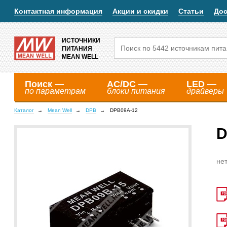
Контактная информация
Акции и скидки
Статьи
Дос
ИСТОЧНИКИ
ПИТАНИЯ
MEAN WELL
Поиск —
AC/DC —
LED —
по параметрам
блоки питания
драйверы
Каталог
Mean Well
DPB
DPB09A-12
D
нет