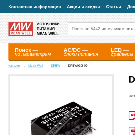
Контактная информация
Акции и скидки
Статьи
Дос
ИСТОЧНИКИ
ПИТАНИЯ
MEAN WELL
Поиск —
AC/DC —
LED —
по параметрам
блоки питания
драйверы
Каталог
Mean Well
DPBW
DPBW03G-05
D
нет