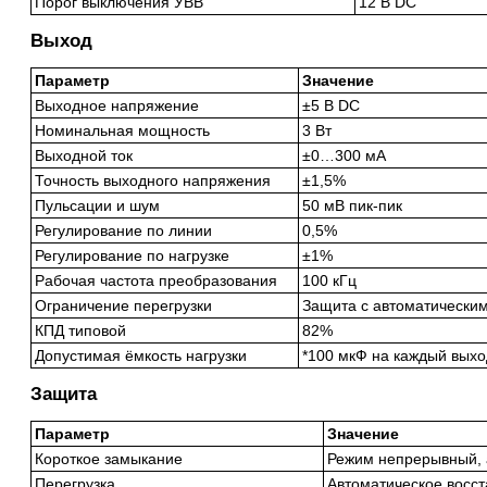
Порог выключения УВВ
12 В DC
Выход
Параметр
Значение
Выходное напряжение
±5 В DC
Номинальная мощность
3 Вт
Выходной ток
±0…300 мА
Точность выходного напряжения
±1,5%
Пульсации и шум
50 мВ пик-пик
Регулирование по линии
0,5%
Регулирование по нагрузке
±1%
Рабочая частота преобразования
100 кГц
Ограничение перегрузки
Защита с автоматически
КПД типовой
82%
Допустимая ёмкость нагрузки
*100 мкФ на каждый выхо
Защита
Параметр
Значение
Короткое замыкание
Режим непрерывный, 
Перегрузка
Автоматическое восст