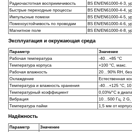
Радиочастотная восприимчивость
BS EN/EN61000-4-3, ур
Быстрые переходные процессы
BS EN/EN61000-4-4, ур
Импульсные помехи
BS EN/EN61000-4-5, ур
Помехоустойчивость по проводам
BS EN/EN61000-4-6, уро
Магнитное поле
BS EN/EN61000-4-8, ур
Эксплуатация и окружающая среда
Параметр
Значение
Рабочая температура
-40…+85 °C
Температура корпуса
+100 °C, макс.
Рабочая влажность
20…90% RH, без
Охлаждение
Естественная ко
Температура и влажность хранения
-40…+125 °C, 1
Температурный коэффициент
0,03%/°C в диап
Вибрация
10…500 Гц, 2 G, 
Температура пайки
1,5 мм от корпус
Надёжность
Параметр
Значение