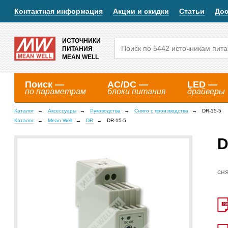
Контактная информация
Акции и скидки
Статьи
Дос
ИСТОЧНИКИ
ПИТАНИЯ
MEAN WELL
Поиск —
AC/DC —
LED —
по параметрам
блоки питания
драйверы
Каталог
Аксессуары
Руководства
Снято с производства
DR-15-5
Каталог
Mean Well
DR
DR-15-5
D
сня