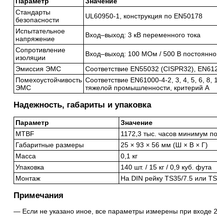
Параметр
Значение
Стандарты
UL60950-1, конструкция по EN50178
безопасности
Испытательное
Вход–выход: 3 кВ переменного тока
напряжение
Сопротивление
Вход–выход: 100 МОм / 500 В постоянног
изоляции
Эмиссия ЭМС
Соответствие EN55032 (CISPR32), EN612
Помехоустойчивость
Соответствие EN61000-4-2, 3, 4, 5, 6, 8
ЭМС
тяжелой промышленности, критерий A
Надежность, габариты и упаковка
Параметр
Значение
MTBF
1172,3 тыс. часов минимум п
Габаритные размеры
25 × 93 × 56 мм (Ш × В × Г)
Масса
0,1 кг
Упаковка
140 шт. / 15 кг / 0,9 куб. фута
Монтаж
На DIN рейку TS35/7.5 или T
Примечания
Если не указано иное, все параметры измерены при входе 2