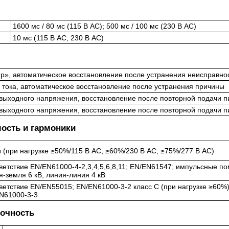
1600 мс / 80 мс (115 В AC); 500 мс / 100 мс (230 В AC)
10 мс (115 В AC, 230 В AC)
up», автоматическое восстановление после устранения неисправно
 тока, автоматическое восстановление после устранения причины
выходного напряжения, восстановление после повторной подачи п
выходного напряжения, восстановление после повторной подачи п
ость и гармоники
 (при нагрузке ≥50%/115 В AC; ≥60%/230 В AC; ≥75%/277 В AC)
ветствие EN/EN61000-4-2,3,4,5,6,8,11; EN/EN61547; импульсные по
я‑земля 6 кВ, линия‑линия 4 кВ
ветствие EN/EN55015; EN/EN61000-3-2 класс C (при нагрузке ≥60%)
N61000-3-3
рочность