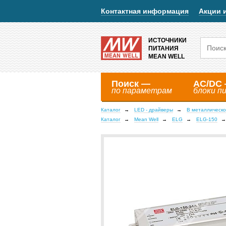
Контактная информация
Акции 
ИСТОЧНИКИ
ПИТАНИЯ
MEAN WELL
Поиск —
AC/DC
по параметрам
блоки п
Каталог
LED - драйверы
В металлическо
Каталог
Mean Well
ELG
ELG-150