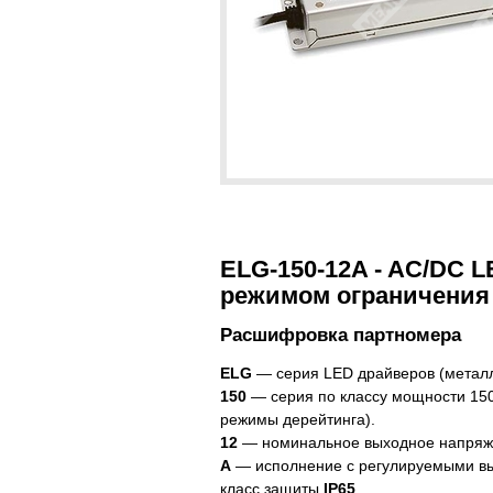
ELG-150-12A - AC/DC 
режимом ограничения 
Расшифровка партномера
ELG
— серия LED драйверов (металл
150
— серия по классу мощности 150 
режимы дерейтинга).
12
— номинальное выходное напряже
A
— исполнение с регулируемыми вы
класс защиты
IP65
.