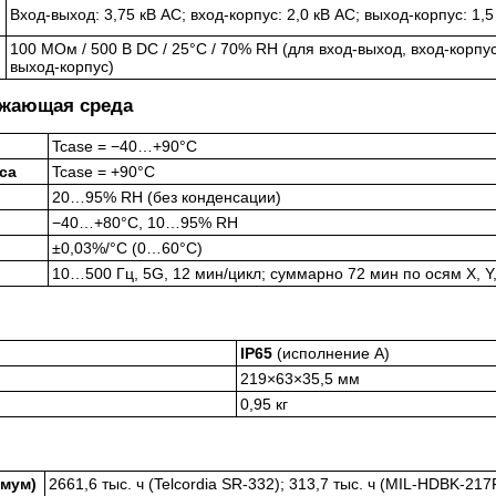
Вход‑выход: 3,75 кВ AC; вход‑корпус: 2,0 кВ AC; выход‑корпус: 1,5
100 МОм / 500 В DC / 25°C / 70% RH (для вход‑выход, вход‑корпус
выход‑корпус)
ужающая среда
Tcase = −40…+90°C
са
Tcase = +90°C
20…95% RH (без конденсации)
−40…+80°C, 10…95% RH
±0,03%/°C (0…60°C)
10…500 Гц, 5G, 12 мин/цикл; суммарно 72 мин по осям X, Y,
IP65
(исполнение A)
219×63×35,5 мм
0,95 кг
имум)
2661,6 тыс. ч (Telcordia SR-332); 313,7 тыс. ч (MIL-HDBK-217