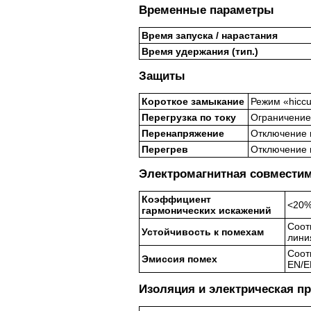
Временные параметры
Время запуска / нарастания
Время удержания (тип.)
Защиты
Короткое замыкание
Режим «hicc
Перегрузка по току
Ограничение
Перенапряжение
Отключение 
Перегрев
Отключение 
Электромагнитная совместим
Коэффициент
<20%
гармонических искажений
Соот
Устойчивость к помехам
лини
Соот
Эмиссия помех
EN/E
Изоляция и электрическая п