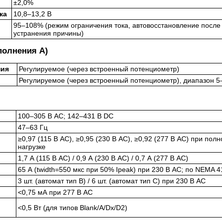
±2,0%
ка
10,8–13,2 В
95–108% (режим ограничения тока, автовосстановление после
устранения причины)
полнения A)
ния
Регулируемое (через встроенный потенциометр)
Регулируемое (через встроенный потенциометр), диапазон 5
100–305 В AC; 142–431 В DC
47–63 Гц
≥0,97 (115 В AC), ≥0,95 (230 В AC), ≥0,92 (277 В AC) при полн
нагрузке
1,7 А (115 В AC) / 0,9 А (230 В AC) / 0,7 А (277 В AC)
65 А (twidth=550 мкс при 50% Ipeak) при 230 В AC; по NEMA 4
3 шт. (автомат тип B) / 6 шт. (автомат тип C) при 230 В AC
<0,75 мА при 277 В AC
<0,5 Вт (для типов Blank/A/Dx/D2)