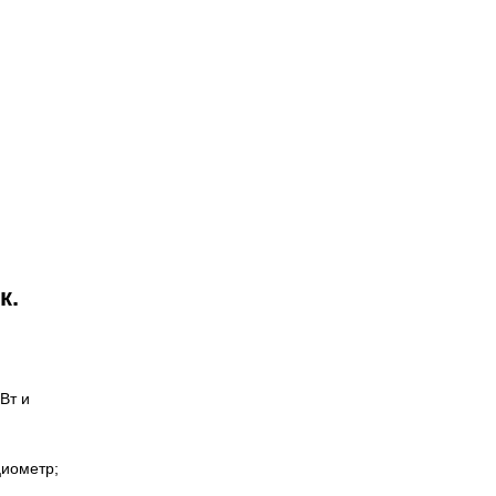
к.
Вт и
иометр;