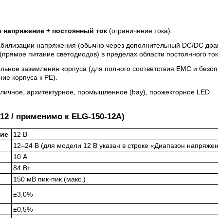
 напряжение + постоянный ток
(ограничение тока).
абилизации напряжения (обычно через дополнительный DC/DC дра
 (прямое питание светодиодов) в пределах области постоянного ток
льное заземление корпуса (для полного соответствия EMC и безо
ие корпуса к PE).
личное, архитектурное, промышленное (bay), прожекторное LED
2 / применимо к ELG-150-12A)
ние
12 В
12–24 В (для модели 12 В указан в строке «Диапазон напряже
10 А
84 Вт
150 мВ пик‑пик (макс.)
±3,0%
±0,5%