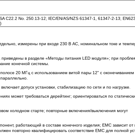
CSA C22.2 No. 250.13-12; IEC/EN/AS/NZS 61347-1, 61347-2-13; EN623
)
тдельно, измерены при входе 230 В AC, номинальном токе и темпе
а приведены в разделе «Методы питания LED модуля»; при пробле
вание конечной системы.
полосе 20 МГц с использованием витой пары 12" с оконечиванием
 параллельно.
ключает допуск установки, стабилизацию по сети и по нагрузке.
иях может требоваться дерейтинг; ориентироваться по статическ
рвом холодном старте; повторные включения/выключения могут
понент, работающий в составе конечного изделия; EMC зависит от
должен повторно квалифицировать соответствие EMC для полной ус