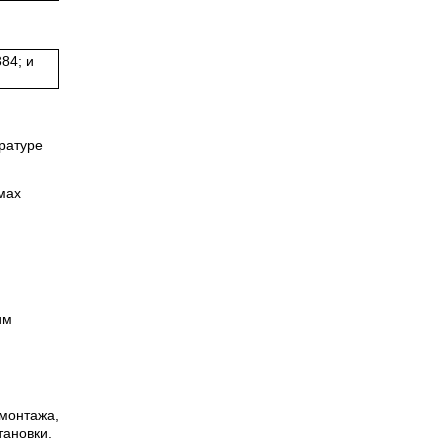
84; и
ратуре
мах
им
 монтажа,
тановки.