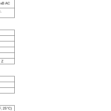
 кВ AC
,
 Z
F, 25°C)