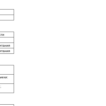
сти
итания
итания
мехи:
;