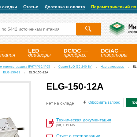
и скидки
Статьи
Доставка и оплата
Параметрический по
 —
LED —
DC/DC —
DC/AC —
итания
драйверы
преобраз.
инверторы
м корпусе, защита IP67/IP66/IP65
Серия ELG (75-240 Вт)
Настраиваемые
EL
ELG-150-12
ELG-150-12A
ELG-150-12A
Оформить запрос
нет на складе
ПО
Техническая документация
pdf, 1.19 Мб
Отчет о тестировании