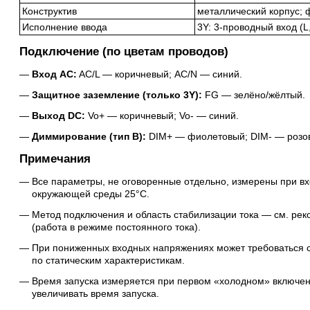
Конструктив
металлический корпус; 
Исполнение ввода
3Y: 3-проводный вход (L
Подключение (по цветам проводов)
Вход AC:
AC/L — коричневый; AC/N — синий.
Защитное заземление (только 3Y):
FG — зелёно/жёлтый.
Выход DC:
Vo+ — коричневый; Vo- — синий.
Диммирование (тип B):
DIM+ — фиолетовый; DIM- — розо
Примечания
Все параметры, не оговоренные отдельно, измерены при вх
окружающей среды 25°C.
Метод подключения и область стабилизации тока — см. ре
(работа в режиме постоянного тока).
При пониженных входных напряжениях может требоваться сн
по статическим характеристикам.
Время запуска измеряется при первом «холодном» включен
увеличивать время запуска.