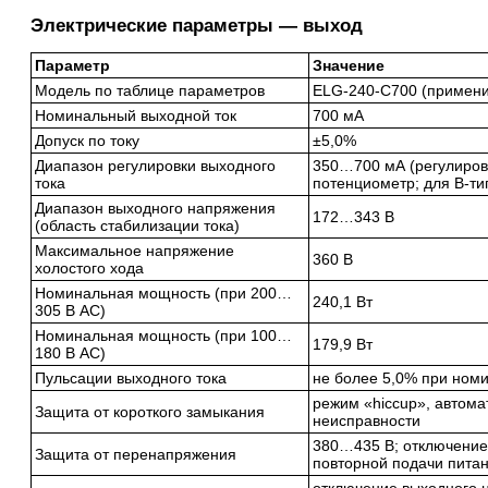
Электрические параметры — выход
Параметр
Значение
Модель по таблице параметров
ELG-240-C700 (примени
Номинальный выходной ток
700 мА
Допуск по току
±5,0%
Диапазон регулировки выходного
350…700 мА (регулиров
тока
потенциометр; для B-ти
Диапазон выходного напряжения
172…343 В
(область стабилизации тока)
Максимальное напряжение
360 В
холостого хода
Номинальная мощность (при 200…
240,1 Вт
305 В AC)
Номинальная мощность (при 100…
179,9 Вт
180 В AC)
Пульсации выходного тока
не более 5,0% при ном
режим «hiccup», автома
Защита от короткого замыкания
неисправности
380…435 В; отключение
Защита от перенапряжения
повторной подачи пита