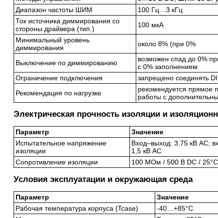
Диапазон частоты ШИМ
100 Гц…3 кГц
Ток источника диммирования со
100 мкА
стороны драйвера (тип.)
Минимальный уровень
около 8% (при 0%
диммирования
возможен спад до 0% пр
Выключение по диммированию
с 0% заполнением
Ограничение подключения
запрещено соединять DI
рекомендуется прямое п
Рекомендация по нагрузке
работы с дополнительн
Электрическая прочность изоляции и изоляцион
Параметр
Значение
Испытательное напряжение
Вход–выход: 3,75 кВ AC; в
изоляции
1,5 кВ AC
Сопротивление изоляции
100 МОм / 500 В DC / 25°
Условия эксплуатации и окружающая среда
Параметр
Значение
Рабочая температура корпуса (Tcase)
-40…+85°C