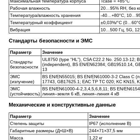
Максимальная температура корпуса
Tcase = +85°C
Рабочая влажность
20…95% RH, без к
Температура/влажность хранения
-40…+80°C, 10…9
Температурный коэффициент
±0,03%/°C (0…60°
Вибрация
10…500 Гц, 5G, 12
Стандарты безопасности и ЭМС
Параметр
Значение
UL8750 (type “HL”), CSA C22.2 No. 250.13-12;
Стандарты
(independent), BS EN/EN62384; GB19510.14, GB
безопасности
13
ЭМС
BS EN/EN55015; BS EN/EN61000-3-2 Class C (п
(излучение)
17743, GB17625.1; EAC TP TC 020; KC KN15, 
ЭМС
BS EN/EN61000-4-2,3,4,5,6,8,11; BS EN/EN61547
(устойчивость)
линия–земля 6 кВ, линия–линия 4 кВ
Механические и конструктивные данные
Параметр
Значение
Степень защиты
IP67 (исполнение B)
Габаритные размеры (Д×Ш×В)
244×71×37,5 мм
Масса
1,22 кг