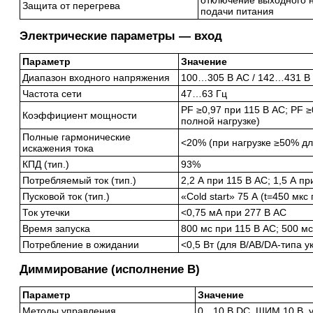
отключение выходного 
Защита от перегрева
подачи питания
Электрические параметры — вход
Параметр
Значение
Диапазон входного напряжения
100…305 В AC / 142…431 В
Частота сети
47…63 Гц
PF ≥0,97 при 115 В AC; PF ≥
Коэффициент мощности
полной нагрузке)
Полные гармонические
<20% (при нагрузке ≥50% дл
искажения тока
КПД (тип.)
93%
Потребляемый ток (тип.)
2,2 А при 115 В AC; 1,5 А пр
Пусковой ток (тип.)
«Cold start» 75 А (t=450 мк
Ток утечки
<0,75 мА при 277 В AC
Время запуска
800 мс при 115 В AC; 500 м
Потребление в ожидании
<0,5 Вт (для B/AB/DA-типа у
Диммирование (исполнение B)
Параметр
Значение
Методы управления
0…10 В DC, ШИМ 10 В, у