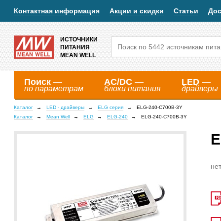
Контактная информация
Акции и скидки
Статьи
Дос
ИСТОЧНИКИ
ПИТАНИЯ
MEAN WELL
Поиск —
AC/DC —
LED —
по параметрам
блоки питания
драйверы
Каталог
LED - драйверы
ELG серия
ELG-240-C700B-3Y
Каталог
Mean Well
ELG
ELG-240
ELG-240-C700B-3Y
E
нет