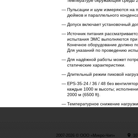
температуре окружающей среды 2
Пульсации и шум измеряются на п
дюймов и параллельного конденса
Допуск включает установочный доп
Источник питания рассматривается
испытания ЭМС выполняются при 
Конечное оборудование должно по
Для указаний по проведению исп
Для надёжной работы может потр
статические характеристики.
Длительный режим пиковой нагру
EPS-35-24 / 36 / 48 без вентилят
каждые 1000 м высоты; исполнени
2000 м (6500 ft).
Температурное снижение нагрузки
2007-2026 © ООО «Микро-Чип»
10