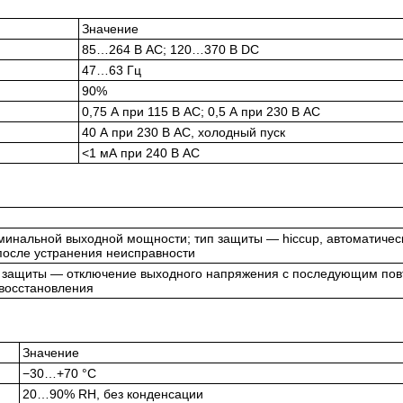
Значение
85…264 В AC; 120…370 В DC
47…63 Гц
90%
0,75 А при 115 В AC; 0,5 А при 230 В AC
40 А при 230 В AC, холодный пуск
<1 мА при 240 В AC
инальной выходной мощности; тип защиты — hiccup, автоматичес
после устранения неисправности
п защиты — отключение выходного напряжения с последующим по
восстановления
Значение
−30…+70 °C
20…90% RH, без конденсации