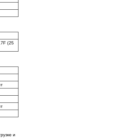
17F (25
нт
нт
рузке и