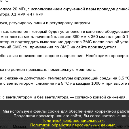
5 °C.
олосе 20 МГц с использованием скрученной пары проводов длино
тора 0,1 мкФ и 47 мкФ.
уск, регулировку линии и регулировку нагрузки.
 как компонент, который будет установлен в конечное оборудовани
монтаже на металлической пластине 360 мм × 360 мм толщиной 1
вторно подтвердить выполнение директив ЭМС после полной уста
ытаний ЭМС см. примечания по ЭМС на сайте производителя.
ебоваться пониженное входное напряжение. Необходимо проверят
зки не должен превышать номинальную мощность.
ора: снижение допустимой температуры окружающей среды на 3,5 °
я с вентилятором: снижение на 5 °C на каждые 1000 м при высоте
: с вентилятором и без вентилятора — согласно кривой снижения.
Мы используем файлы cookie для обеспечения корректной работ
Продолжая просмотр нашего сайта, Вы соглашаетесь с наш
Политикой конфиденциальности
.
Политикой обработки персональных данных
.
7023, г. Москва,
Все материалы сайта носят исключит