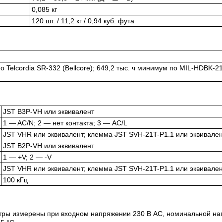
0,085 кг
120 шт. / 11,2 кг / 0,94 куб. фута
о Telcordia SR-332 (Bellcore); 649,2 тыс. ч минимум по MIL-HDBK-2
JST B3P-VH или эквивалент
1 — AC/N; 2 — нет контакта; 3 — AC/L
JST VHR или эквивалент; клемма JST SVH-21T-P1.1 или эквивале
JST B2P-VH или эквивалент
1 — +V; 2 — -V
JST VHR или эквивалент; клемма JST SVH-21T-P1.1 или эквивале
100 кГц
етры измерены при входном напряжении 230 В AC, номинальной наг