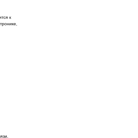
тся к
тронике,
язи,