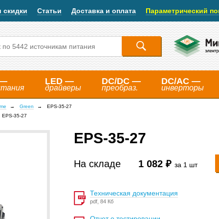
и скидки
Статьи
Доставка и оплата
Параметрический по
 —
LED —
DC/DC —
DC/AC —
итания
драйверы
преобраз.
инверторы
ame
Green
EPS-35-27
EPS-35-27
EPS-35-27
На складе
1 082 ₽
за 1 шт
Техническая документация
pdf, 84 Кб
Отчет о тестировании