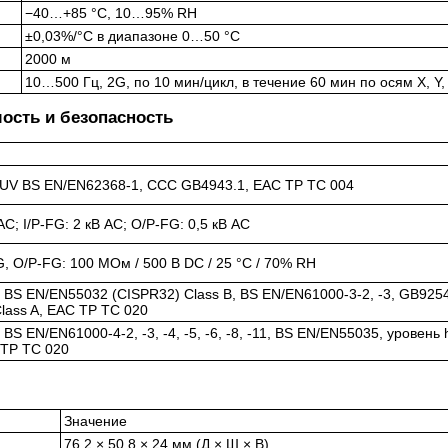
−40…+85 °C, 10…95% RH
±0,03%/°C в диапазоне 0…50 °C
2000 м
10…500 Гц, 2G, по 10 мин/цикл, в течение 60 мин по осям X, Y,
ость и безопасность
TUV BS EN/EN62368-1, CCC GB4943.1, EAC TP TC 004
 AC; I/P-FG: 2 кВ AC; O/P-FG: 0,5 кВ AC
FG, O/P-FG: 100 МОм / 500 В DC / 25 °C / 70% RH
 BS EN/EN55032 (CISPR32) Class B, BS EN/EN61000-3-2, -3, GB9254
lass A, EAC TP TC 020
BS EN/EN61000-4-2, -3, -4, -5, -6, -8, -11, BS EN/EN55035, уровень
C TP TC 020
Значение
76,2 × 50,8 × 24 мм (Д × Ш × В)