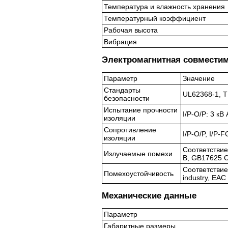
Температура и влажность хранения
Температурный коэффициент
Рабочая высота
Вибрация
Электромагнитная совместим
Параметр
Значение
Стандарты
UL62368-1, 
безопасности
Испытание прочности
I/P-O/P: 3 кВ
изоляции
Сопротивление
I/P-O/P, I/P-
изоляции
Соответствие
Излучаемые помехи
B, GB17625 C
Соответствие 
Помехоустойчивость
industry, EA
Механические данные
Параметр
Габаритные размеры