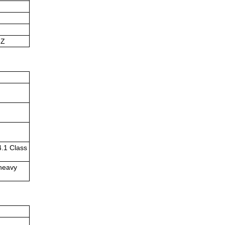
 Z
.1 Class
 heavy