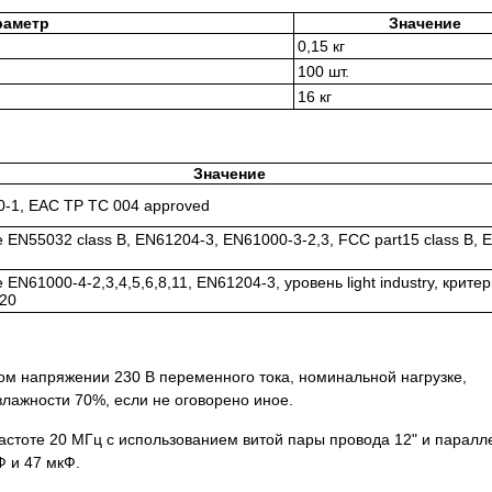
раметр
Значение
0,15 кг
100 шт.
16 кг
Значение
-1, EAC TP TC 004 approved
 EN55032 class B, EN61204-3, EN61000-3-2,3, FCC part15 class B, 
 EN61000-4-2,3,4,5,6,8,11, EN61204-3, уровень light industry, критер
20
ом напряжении 230 В переменного тока, номинальной нагрузке,
влажности 70%, если не оговорено иное.
астоте 20 МГц с использованием витой пары провода 12" и паралл
Ф и 47 мкФ.