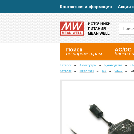
Контактная информация
Акции 
ИСТОЧНИКИ
ПИТАНИЯ
MEAN WELL
Поиск —
AC/DC
по параметрам
блоки п
Каталог
Аксессуары
Руководства
Сн
Каталог
Mean Well
GS
GS12
G