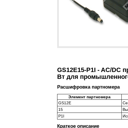
GS12E15-P1I - AC/DC п
Вт для промышленног
Расшифровка партномера
Элемент партномера
GS12E
Се
15
Вы
P1I
Ис
Краткое описание