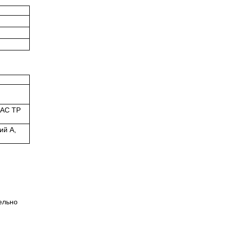
EAC TP
ий A,
ельно