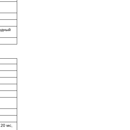
лодный
 20 мс,