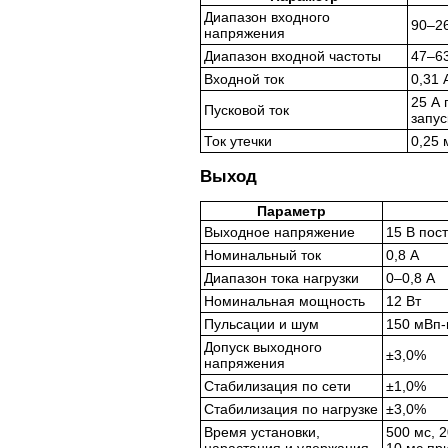
Диапазон входного
90–26
напряжения
Диапазон входной частоты
47–6
Входной ток
0,31 
25 А 
Пусковой ток
запус
Ток утечки
0,25 
Выход
Параметр
Выходное напряжение
15 В пос
Номинальный ток
0,8 А
Диапазон тока нагрузки
0–0,8 А
Номинальная мощность
12 Вт
Пульсации и шум
150 мВп-
Допуск выходного
±3,0%
напряжения
Стабилизация по сети
±1,0%
Стабилизация по нагрузке
±3,0%
Время установки,
500 мс, 2