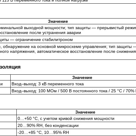
и 115 В переменного тока и полной нагрузке
Значение
оминальной выходной мощности; тип защиты — прерывистый режи
осстановление после устранения аварии
щиты — ограничение стабилитроном
1), обнаружение на основной микросхеме управления; тип защиты 
ного напряжения, автоматическое восстановление после снижения
изоляция
Значение
ии
Вход–выход: 3 кВ переменного тока
Вход–выход: 100 МОм / 500 В постоянного тока / 25 °C / 70%
Значение
0…+50 °C, с учетом кривой снижения мощности
20…90% RH, без конденсации
-20…+85 °C, 10…95% RH