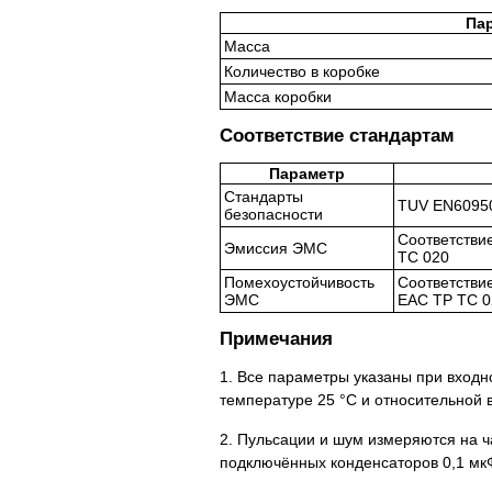
Па
Масса
Количество в коробке
Масса коробки
Соответствие стандартам
Параметр
Стандарты
TUV EN60950
безопасности
Соответствие
Эмиссия ЭМС
TC 020
Помехоустойчивость
Соответствие
ЭМС
EAC TP TC 0
Примечания
1. Все параметры указаны при входн
температуре 25 °C и относительной 
2. Пульсации и шум измеряются на ч
подключённых конденсаторов 0,1 мк