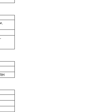
м,
—
 RH