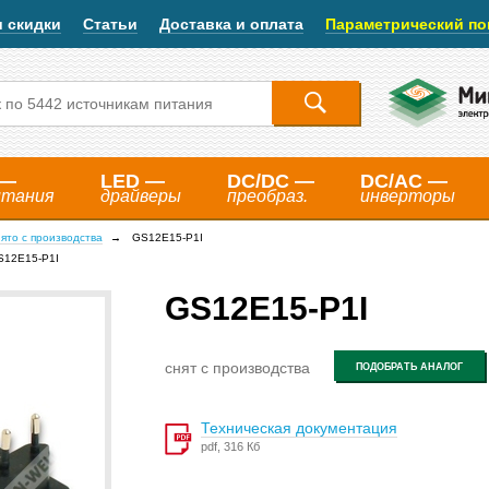
и скидки
Статьи
Доставка и оплата
Параметрический по
 —
LED —
DC/DC —
DC/AC —
итания
драйверы
преобраз.
инверторы
ято с производства
GS12E15-P1I
S12E15-P1I
GS12E15-P1I
снят с производства
ПОДОБРАТЬ АНАЛОГ
Техническая документация
pdf, 316 Кб