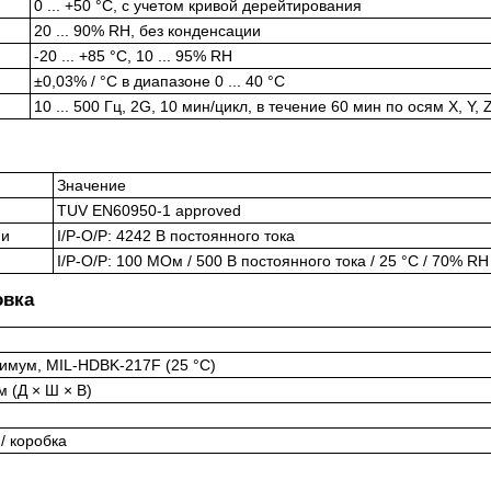
0 ... +50 °C, с учетом кривой дерейтирования
20 ... 90% RH, без конденсации
-20 ... +85 °C, 10 ... 95% RH
±0,03% / °C в диапазоне 0 ... 40 °C
10 ... 500 Гц, 2G, 10 мин/цикл, в течение 60 мин по осям X, Y, 
Значение
TUV EN60950-1 approved
ии
I/P-O/P: 4242 В постоянного тока
I/P-O/P: 100 МОм / 500 В постоянного тока / 25 °C / 70% RH
овка
нимум, MIL-HDBK-217F (25 °C)
м (Д × Ш × В)
г / коробка