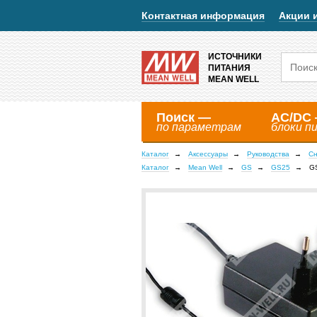
Контактная информация
Акции 
ИСТОЧНИКИ
ПИТАНИЯ
MEAN WELL
Поиск —
AC/DC
по параметрам
блоки п
Каталог
Аксессуары
Руководства
Сн
Каталог
Mean Well
GS
GS25
G