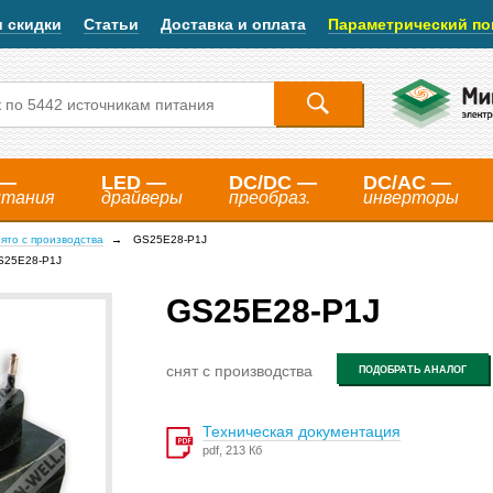
и скидки
Статьи
Доставка и оплата
Параметрический по
 —
LED —
DC/DC —
DC/AC —
итания
драйверы
преобраз.
инверторы
ято с производства
GS25E28-P1J
S25E28-P1J
GS25E28-P1J
снят с производства
ПОДОБРАТЬ АНАЛОГ
Техническая документация
pdf, 213 Кб