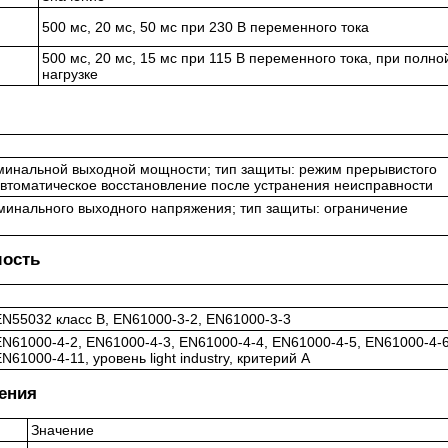
500 мс, 20 мс, 50 мс при 230 В переменного тока
500 мс, 20 мс, 15 мс при 115 В переменного тока, при полно
нагрузке
номинальной выходной мощности; тип защиты: режим прерывистого
автоматическое восстановление после устранения неисправности
оминального выходного напряжения; тип защиты: ограничение
мость
EN55032 класс B, EN61000-3-2, EN61000-3-3
EN61000-4-2, EN61000-4-3, EN61000-4-4, EN61000-4-5, EN61000-4-6
N61000-4-11, уровень light industry, критерий A
нения
Значение