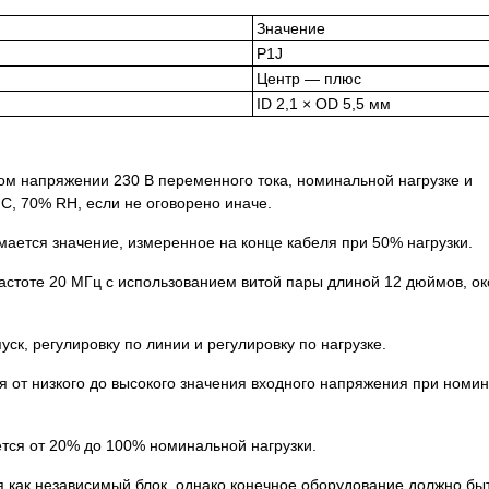
Значение
P1J
Центр — плюс
ID 2,1 × OD 5,5 мм
ом напряжении 230 В переменного тока, номинальной нагрузке и
C, 70% RH, если не оговорено иначе.
ается значение, измеренное на конце кабеля при 50% нагрузки.
астоте 20 МГц с использованием витой пары длиной 12 дюймов, о
уск, регулировку по линии и регулировку по нагрузке.
я от низкого до высокого значения входного напряжения при номи
ется от 20% до 100% номинальной нагрузки.
я как независимый блок, однако конечное оборудование должно бы