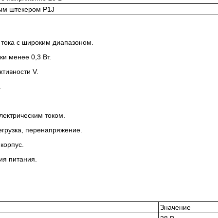
ым штекером P1J
тока с широким диапазоном.
и менее 0,3 Вт.
тивности V.
.
электрическим током.
егрузка, перенапряжение.
корпус.
ия питания.
Значение