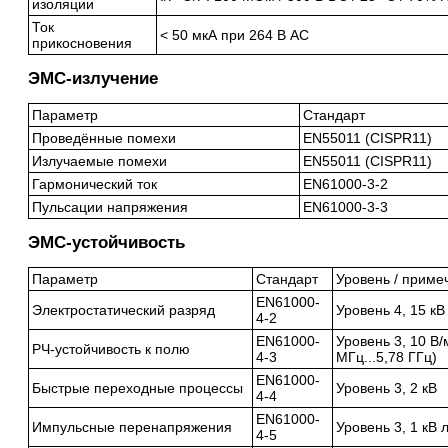
изоляции
Ток
< 50 мкА при 264 В AC
прикосновения
ЭМС-излучение
Параметр
Стандарт
Проведённые помехи
EN55011 (CISPR11)
Излучаемые помехи
EN55011 (CISPR11)
Гармонический ток
EN61000-3-2
Пульсации напряжения
EN61000-3-3
ЭМС-устойчивость
Параметр
Стандарт
Уровень / приме
EN61000-
Электростатический разряд
Уровень 4, 15 кВ 
4-2
EN61000-
Уровень 3, 10 В/м
РЧ-устойчивость к полю
4-3
МГц...5,78 ГГц)
EN61000-
Быстрые переходные процессы
Уровень 3, 2 кВ
4-4
EN61000-
Импульсные перенапряжения
Уровень 3, 1 кВ
4-5