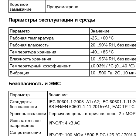
Короткое
Предусмотрено
замыкание
Параметры эксплуатации и среды
Параметр
Значение
Рабочая температура
-25...+60 °C
Рабочая влажность
20...90% RH, без конд
Температура хранения
-40...+85 °C
Влажность хранения
10...95% RH, без конд
Температурный коэффициент
±0,03% / °C (0...40 °C)
Вибрация
10...500 Гц, 2G, 10 мин
Безопасность и ЭМС
Параметр
Значение
Стандарты
IEC 60601-1:2005+A1+A2; IEC 60601-1-11:
безопасности
BS EN/EN 60601-1-11:2015+A1; EAC TP TC
Уровень изоляции
Первичная цепь - вторичная цепь: 2 x MOP
Испытательное
I/P-O/P: 4 кВ AC
напряжение
Сопротивление
I/P-O/P: 100 МОм / 500 В DC / 25 °C / 70% 