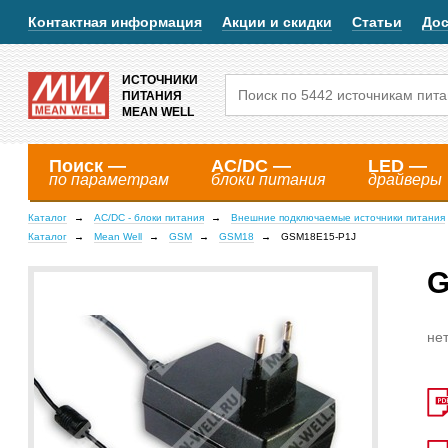
Контактная информация
Акции и скидки
Статьи
Дос
ИСТОЧНИКИ
ПИТАНИЯ
MEAN WELL
Поиск —
AC/DC —
LED —
по параметрам
блоки питания
драйверы
Каталог
AC/DC - блоки питания
Внешние подключаемые источники питания
Каталог
Mean Well
GSM
GSM18
GSM18E15-P1J
G
нет