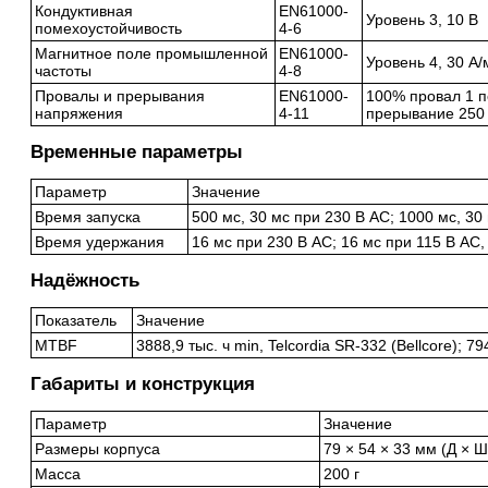
Кондуктивная
EN61000-
Уровень 3, 10 В
помехоустойчивость
4-6
Магнитное поле промышленной
EN61000-
Уровень 4, 30 А/
частоты
4-8
Провалы и прерывания
EN61000-
100% провал 1 п
напряжения
4-11
прерывание 250
Временные параметры
Параметр
Значение
Время запуска
500 мс, 30 мс при 230 В AC; 1000 мс, 30
Время удержания
16 мс при 230 В AC; 16 мс при 115 В AC,
Надёжность
Показатель
Значение
MTBF
3888,9 тыс. ч min, Telcordia SR-332 (Bellcore); 7
Габариты и конструкция
Параметр
Значение
Размеры корпуса
79 × 54 × 33 мм (Д × Ш
Масса
200 г