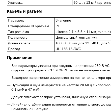
Упаковка
60 шт. / 13 кг / картон
Кабель и разъём
Параметр
Значение
Стандартный DC-разъём
P1J
Тип разъёма
Штекер 2,1 × 5,5 × 11 мм, тип tuni
Полярность
Центральный контакт «+»
Длина кабеля
1800 ± 50 мм для 12...48 В; для 5
Провод
UL1185 18 AWG
Примечания
Все параметры указаны при входном напряжении 230 В AC,
окружающей среды 25 °C, 70% RH, если не оговорено иное.
Выходное напряжение измеряется на контактах штекера при
Пульсации и шум измеряются на частоте 20 МГц с использо
0,1 мкФ и 47 мкФ.
Допуск включает разброс установки, линейную стабилизаци
Линейная стабилизация измеряется от минимального до ма
номинальной нагрузке.