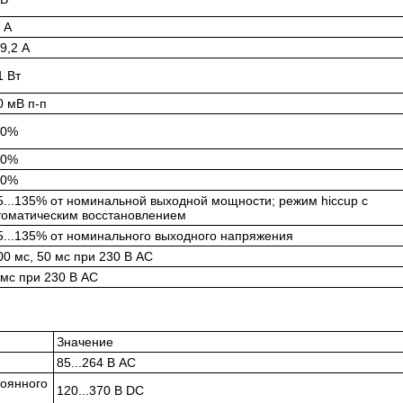
 А
.9,2 А
1 Вт
0 мВ п-п
,0%
,0%
,0%
5...135% от номинальной выходной мощности; режим hiccup с
томатическим восстановлением
5...135% от номинального выходного напряжения
00 мс, 50 мс при 230 В AC
 мс при 230 В AC
Значение
85...264 В AC
тоянного
120...370 В DC