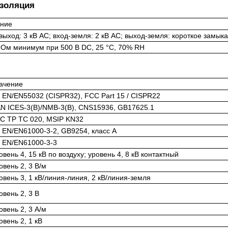
изоляция
ение
выход: 3 кВ AC; вход-земля: 2 кВ AC; выход-земля: короткое замык
Ом минимум при 500 В DC, 25 °C, 70% RH
ачение
 EN/EN55032 (CISPR32), FCC Part 15 / CISPR22
N ICES-3(B)/NMB-3(B), CNS15936, GB17625.1
C TP TC 020, MSIP KN32
 EN/EN61000-3-2, GB9254, класс A
 EN/EN61000-3-3
овень 4, 15 кВ по воздуху; уровень 4, 8 кВ контактный
овень 2, 3 В/м
овень 3, 1 кВ/линия-линия, 2 кВ/линия-земля
овень 2, 3 В
овень 2, 3 А/м
овень 2, 1 кВ