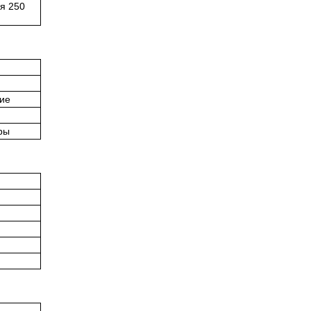
я 250
ние
ры