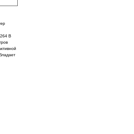
тер
.264 В
тров
активной
бладает