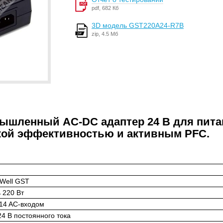
pdf, 682 Кб
3D модель GST220A24-R7B
zip, 4.5 Мб
мышленный AC-DC адаптер 24 В для пита
кой эффективностью и активным PFC.
Well GST
 220 Вт
14 AC-входом
4 В постоянного тока