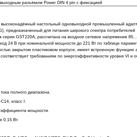
 выходным разъёмом Power DIN 4 pin с фиксацией
 высоконадёжный настольный одновыходной промышленный адап
G), предназначенный для питания широкого спектра потребителей
 к серии GST220A, рассчитана на входное сетевое напряжение 85..
ход 24 В при номинальной мощности до 221 Вт по таблице параме
остью закрытом пластиковом корпусе, имеет встроенную функцию 
соответствует требованиям по энергоэффективности уровня VI и о
тока полного диапазона.
C14, класс I.
коэффициента мощности.
 0,15 Вт.