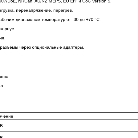
007/DoE, NRCan, AU/NZ MEPS, EU ErP и CoC Version 5.
грузка, перенапряжение, перегрев.
абочим диапазоном температур от -30 до +70 °C.
корпус.
ия.
разъёмы через опциональные адаптеры.
ание.
а.
ачение
 В
 В