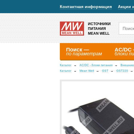
Контактная информация
Акции 
ИСТОЧНИКИ
ПИТАНИЯ
MEAN WELL
Поиск —
AC/DC
по параметрам
блоки п
Каталог
AC/DC - блоки питания
Внешние
Каталог
Mean Well
GST
GST220