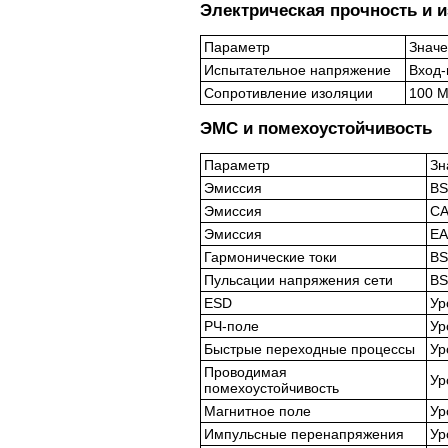
Электрическая прочность и 
Параметр
Знач
Испытательное напряжение
Вход-
Сопротивление изоляции
100 М
ЭМС и помехоустойчивость
Параметр
Зн
Эмиссия
BS
Эмиссия
CA
Эмиссия
EA
Гармонические токи
BS
Пульсации напряжения сети
BS
ESD
Ур
РЧ-поле
Ур
Быстрые переходные процессы
Ур
Проводимая
Ур
помехоустойчивость
Магнитное поле
Ур
Импульсные перенапряжения
Ур