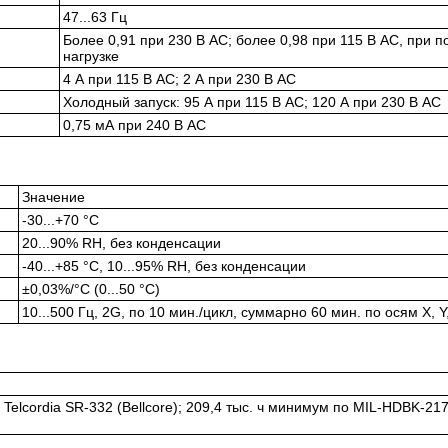
47...63 Гц
Более 0,91 при 230 В AC; более 0,98 при 115 В AC, при п
нагрузке
4 А при 115 В AC; 2 А при 230 В AC
Холодный запуск: 95 А при 115 В AC; 120 А при 230 В AC
0,75 мА при 240 В AC
Значение
-30...+70 °C
20...90% RH, без конденсации
-40...+85 °C, 10...95% RH, без конденсации
±0,03%/°C (0...50 °C)
10...500 Гц, 2G, по 10 мин./цикл, суммарно 60 мин. по осям X, Y
 Telcordia SR-332 (Bellcore); 209,4 тыс. ч минимум по MIL-HDBK-21