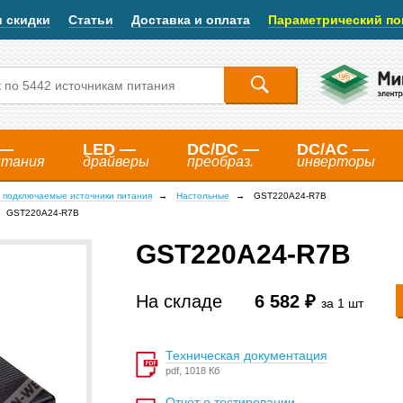
и скидки
Статьи
Доставка и оплата
Параметрический по
 —
LED —
DC/DC —
DC/AC —
итания
драйверы
преобраз.
инверторы
 подключаемые источники питания
Настольные
GST220A24-R7B
GST220A24-R7B
GST220A24-R7B
На складе
6 582 ₽
за 1 шт
Техническая документация
pdf, 1018 Кб
Отчет о тестировании