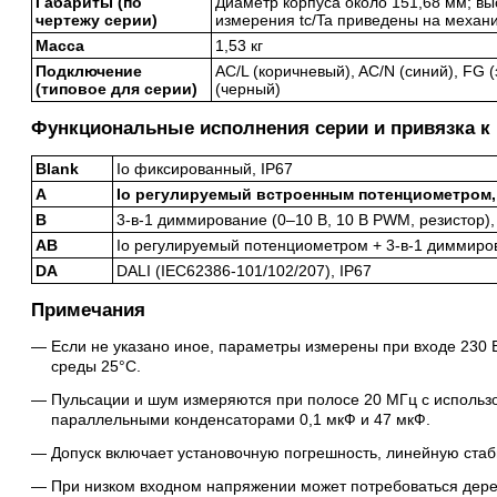
Габариты (по
Диаметр корпуса около 151,68 мм; вы
чертежу серии)
измерения tc/Ta приведены на механ
Масса
1,53 кг
Подключение
AC/L (коричневый), AC/N (синий), FG 
(типовое для серии)
(черный)
Функциональные исполнения серии и привязка к
Blank
Io фиксированный, IP67
A
Io регулируемый встроенным потенциометром,
B
3-в-1 диммирование (0–10 В, 10 В PWM, резистор),
AB
Io регулируемый потенциометром + 3-в-1 диммиро
DA
DALI (IEC62386-101/102/207), IP67
Примечания
Если не указано иное, параметры измерены при входе 230
среды 25°C.
Пульсации и шум измеряются при полосе 20 МГц с использ
параллельными конденсаторами 0,1 мкФ и 47 мкФ.
Допуск включает установочную погрешность, линейную стаб
При низком входном напряжении может потребоваться дерей