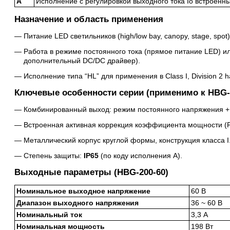
A
Исполнение с регулировкой выходного тока Io встроенн
Назначение и область применения
Питание LED светильников (high/low bay, canopy, stage, sp
Работа в режиме постоянного тока (прямое питание LED) и
дополнительный DC/DC драйвер).
Исполнение типа “HL” для применения в Class I, Division 2 haz
Ключевые особенности серии (применимо к HBG-
Комбинированный выход: режим постоянного напряжения + 
Встроенная активная коррекция коэффициента мощности (
Металлический корпус круглой формы, конструкция класса I
Степень защиты:
IP65
(по коду исполнения A).
Выходные параметры (HBG-200-60)
Номинальное выходное напряжение
60 В
Диапазон выходного напряжения
36 ~ 60 В
Номинальный ток
3,3 А
Номинальная мощность
198 Вт