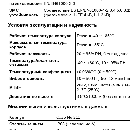
помехоэмиссия
EN/EN61000-3-3
ЭМС,
Соответствие BS EN/EN61000-4-2,3,4,5,6,8,11
устойчивость
(грозоимпульс: L-PE 4 кВ, L-L 2 кВ)
Условия эксплуатации и надежность
Рабочая температура корпуса
Tcase = -40 ~ +85°C
Максимальная температура
Tcase = +85°C
корпуса
Рабочая влажность
20 ~ 95% RH, без конденса
Температура/влажность
-40 ~ +80°C, 10 ~ 95% RH
хранения
Температурный коэффициент
±0,03%/°C (0 ~ 50°C)
Вибростойкость
10 ~ 500 Гц, 5G, 12 мин/1 ц
2042,7 тыс. часов (мин.) Te
MTBF
217F (25°C)
Дерейтинг по высоте
3,5°C/1000 м (безвентилят
Механические и конструктивные данные
Корпус
Case No.211
Степень защиты
IP65 (исполнение A)