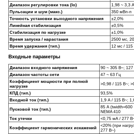
Диапазон регулировки тока (Io)
1,98 ~ 3,3
Пульсации и шум (макс.)
350 мВп-п
Точность установки выходного напряжения
±2,0%
Линейная стабилизация
±0,5%
Стабилизация по нагрузке
±1,0%
Время запуска / нарастания
2500 мс, 20
Время удержания (тип.)
12 мс / 115
Входные параметры
Диапазон входного напряжения
90 ~ 305 В~; 127
Диапазон частоты сети
47 ~ 63 Гц
Коэффициент мощности при полной
>0,98 / 115 В~; >
нагрузке
КПД (тип.)
93,5%
Входной ток (тип.)
1,9 А / 115 В~; 1,
85 А (twidth=600
Пусковой ток (тип.)
NEMA 410
Ток утечки
<0,75 мА / 277 В
<20% (при нагру
Коэффициент гармонических искажений
277 В~)