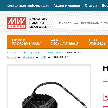
Контактная информация
Акции и скидки
Статьи
Дос
ИСТОЧНИКИ
ПИТАНИЯ
MEAN WELL
Поиск —
AC/DC —
LED —
по параметрам
блоки питания
драйверы
Каталог
LED - драйверы
HBG серия
HBG-200-60A
Каталог
Mean Well
HBG
HBG-200-60A
H
нет