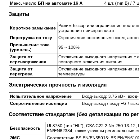
Макс. число БП на автомате 16 А
4 шт. (тип B) / 7
Защиты
Режим hiccup или ограничение постоя
Короткое замыкание
устранения неисправности
Перегрузка по току
Ограничение постоянным током; автов
Превышение тока
95 ~ 108%
(уровень)
Защита от
Отключение выходного напряжения с 
перенапряжения
повторного включения питания
Защита от
Отключение выходного напряжения; а
перегрева
температуры
Электрическая прочность и изоляция
Испытательное напряжение
Вход-выход: 3,75 кВ~; вход-
Сопротивление изоляции
Вход-выход / вход-FG / вых
Соответствие стандартам (без детализации по ре
UL8750 (тип “HL”), CSA C22.2 No.250.13-12
Безопасность
EN/EN62384; также указаны региональные с
ЭМС,
Соответствие BS EN/EN55015; BS EN/EN6100