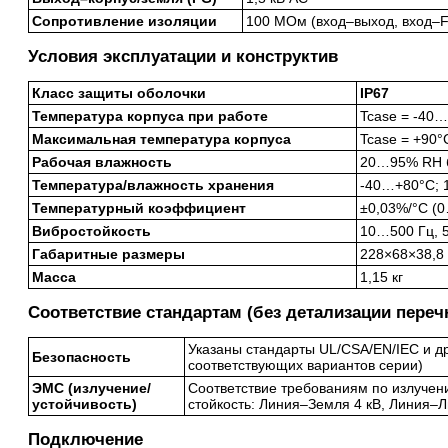
Сопротивление изоляции
100 МОм (вход–выход, вход–FG
Условия эксплуатации и конструктив
Класс защиты оболочки
IP67
Температура корпуса при работе
Tcase = -40
Максимальная температура корпуса
Tcase = +90°
Рабочая влажность
20…95% RH б
Температура/влажность хранения
-40…+80°C;
Температурный коэффициент
±0,03%/°C (
Вибростойкость
10…500 Гц, 5
Габаритные размеры
228×68×38,8
Масса
1,15 кг
Соответствие стандартам (без детализации переч
Указаны стандарты UL/CSA/EN/IEC и др
Безопасность
соответствующих вариантов серии)
ЭМС (излучение/
Соответствие требованиям по излучен
устойчивость)
стойкость: Линия–Земля 4 кВ, Линия–Л
Подключение