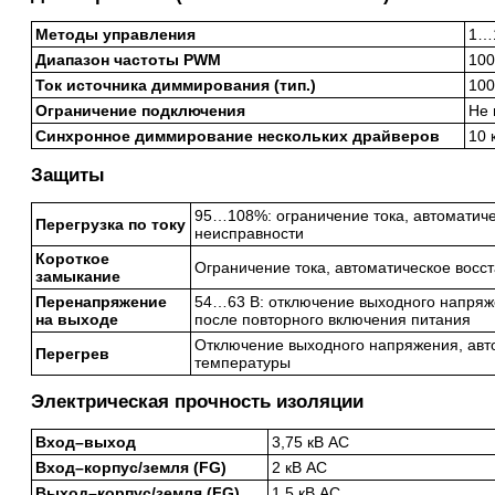
Методы управления
1…1
Диапазон частоты PWM
100
Ток источника диммирования (тип.)
100
Ограничение подключения
Не 
Синхронное диммирование нескольких драйверов
10 
Защиты
95…108%: ограничение тока, автоматиче
Перегрузка по току
неисправности
Короткое
Ограничение тока, автоматическое восс
замыкание
Перенапряжение
54…63 В: отключение выходного напряж
на выходе
после повторного включения питания
Отключение выходного напряжения, авт
Перегрев
температуры
Электрическая прочность изоляции
Вход–выход
3,75 кВ AC
Вход–корпус/земля (FG)
2 кВ AC
Выход–корпус/земля (FG)
1,5 кВ AC