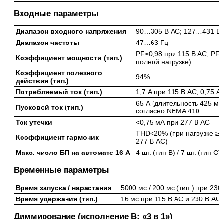
Входные параметры
Диапазон входного напряжения
90…305 В AC; 127…431 
Диапазон частоты
47…63 Гц
PF≥0,98 при 115 В AC; PF
Коэффициент мощности (тип.)
полной нагрузке)
Коэффициент полезного
94%
действия (тип.)
Потребляемый ток (тип.)
1,7 А при 115 В AC; 0,75 
65 А (длительность 425 м
Пусковой ток (тип.)
согласно NEMA 410
Ток утечки
<0,75 мА при 277 В AC
THD<20% (при нагрузке ≥
Коэффициент гармоник
277 В AC)
Макс. число БП на автомате 16 А
4 шт. (тип B) / 7 шт. (тип
Временные параметры
Время запуска / нарастания
5000 мс / 200 мс (тип.) при 23
Время удержания (тип.)
16 мс при 115 В AC и 230 В A
Диммирование (исполнение B: «3 в 1»)