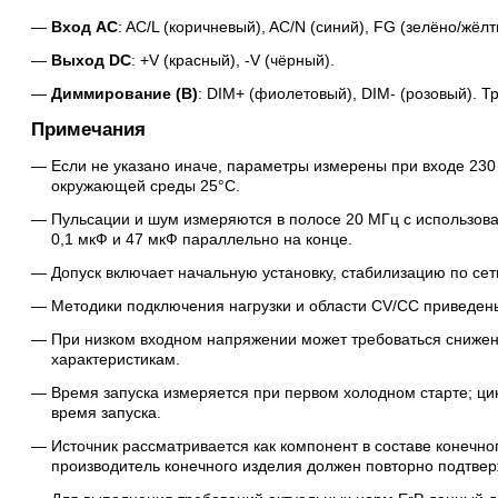
Вход AC
: AC/L (коричневый), AC/N (синий), FG (зелёно/жёлт
Выход DC
: +V (красный), -V (чёрный).
Диммирование (B)
: DIM+ (фиолетовый), DIM- (розовый). 
Примечания
Если не указано иначе, параметры измерены при входе 230
окружающей среды 25°C.
Пульсации и шум измеряются в полосе 20 МГц с использов
0,1 мкФ и 47 мкФ параллельно на конце.
Допуск включает начальную установку, стабилизацию по сети
Методики подключения нагрузки и области CV/CC приведен
При низком входном напряжении может требоваться снижени
характеристикам.
Время запуска измеряется при первом холодном старте; ци
время запуска.
Источник рассматривается как компонент в составе конечно
производитель конечного изделия должен повторно подтвер