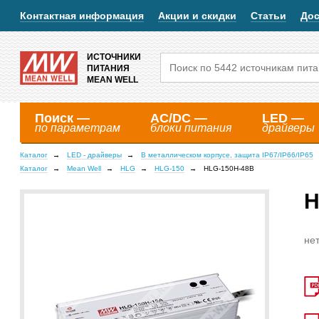
Контактная информация
Акции и скидки
Статьи
Дос
ИСТОЧНИКИ
ПИТАНИЯ
MEAN WELL
Поиск —
AC/DC —
LED —
по параметрам
блоки питания
драйверы
Каталог
LED - драйверы
В металлическом корпусе, защита IP67/IP66/IP65
Каталог
Mean Well
HLG
HLG-150
HLG-150H-48B
H
нет