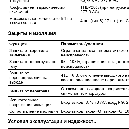
Ток утечки
<0,75 мА / 277 В AC
Коэффициент гармонических
THD<20% (при нагрузке ≥5
искажений
277 В AC)
Максимальное количество БП на
4 шт. (тип B) / 7 шт. (тип
автомате 16 А
Защиты и изоляция
Функция
Параметры/условия
Защита от короткого
Ограничение тока, автоматическое
замыкания
неисправности
Защита от перегрузки по
95…108%; ограничение тока, автом
току
неисправности
Защита от
41…46 В; отключение выходного н
перенапряжения на
восстановление после переподклю
выходе
Отключение выходного напряжения
Защита от перегрева
снижения температуры
Испытательное
Вход-выход: 3,75 кВ AC; вход-FG: 2
напряжение изоляции
Сопротивление изоляции
Вход-выход, вход-FG, выход-FG: 10
Условия эксплуатации и надежность