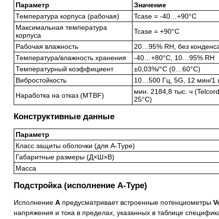
Параметр
Значение
Температура корпуса (рабочая)
Tcase = -40…+90°C
Максимальная температура
Tcase = +90°C
корпуса
Рабочая влажность
20…95% RH, без конденс
Температура/влажность хранения
-40…+80°C, 10…95% RH
Температурный коэффициент
±0,03%/°C (0…60°C)
Вибростойкость
10…500 Гц, 5G, 12 мин/1 
мин. 2184,8 тыс. ч (Telcor
Наработка на отказ (MTBF)
25°C)
Конструктивные данные
Параметр
Класс защиты оболочки (для A-Type)
Габаритные размеры (Д×Ш×В)
Масса
Подстройка (исполнение A-Type)
Исполнение
A
предусматривает встроенные потенциометры
V
напряжения и тока в пределах, указанных в таблице специфик