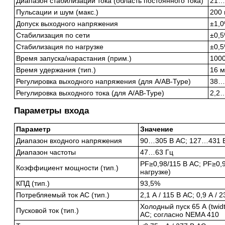
Диапазон стабилизации тока (область постоянного тока)
21…
Пульсации и шум (макс.)
200
Допуск выходного напряжения
±1,
Стабилизация по сети
±0,
Стабилизация по нагрузке
±0,
Время запуска/нарастания (прим.)
1000
Время удержания (тип.)
16 м
Регулировка выходного напряжения (для A/AB-Type)
38…
Регулировка выходного тока (для A/AB-Type)
2,2…
Параметры входа
Параметр
Значение
Диапазон входного напряжения
90…305 В AC; 127…431 
Диапазон частоты
47…63 Гц
PF≥0,98/115 В AC; PF≥0,
Коэффициент мощности (тип.)
нагрузке)
КПД (тип.)
93,5%
Потребляемый ток AC (тип.)
2,1 А / 115 В AC; 0,9 А / 
Холодный пуск 65 А (twid
Пусковой ток (тип.)
AC; согласно NEMA 410