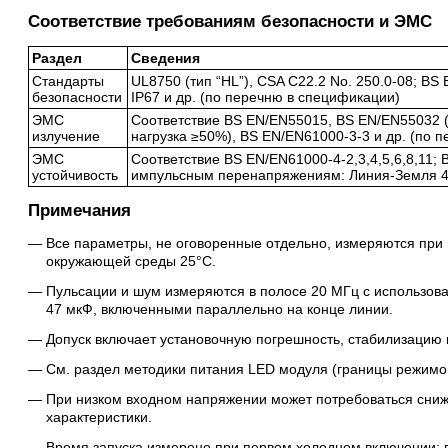
Соответствие требованиям безопасности и ЭМС
Раздел
Сведения
Стандарты
UL8750 (тип “HL”), CSA C22.2 No. 250.0-08; BS
безопасности
IP67 и др. (по перечню в спецификации)
ЭМС
Соответствие BS EN/EN55015, BS EN/EN55032 (
излучение
нагрузка ≥50%), BS EN/EN61000-3-3 и др. (по 
ЭМС
Соответствие BS EN/EN61000-4-2,3,4,5,6,8,11; 
устойчивость
импульсным перенапряжениям: Линия-Земля 4 
Примечания
Все параметры, не оговоренные отдельно, измеряются при 
окружающей среды 25°C.
Пульсации и шум измеряются в полосе 20 МГц с использова
47 мкФ, включенными параллельно на конце линии.
Допуск включает установочную погрешность, стабилизацию п
См. раздел методики питания LED модуля (границы режимов
При низком входном напряжении может потребоваться сниже
характеристики.
Время запуска измерено при первом холодном включении; 