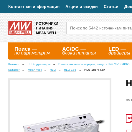
Контактная информация
Акции и скидки
Статьи
Дос
ИСТОЧНИКИ
ПИТАНИЯ
MEAN WELL
Поиск —
AC/DC —
LED —
по параметрам
блоки питания
драйверы
Каталог
LED - драйверы
В металлическом корпусе, защита IP67/IP66/IP65
Каталог
Mean Well
HLG
HLG-185
HLG-185H-42A
H
нет