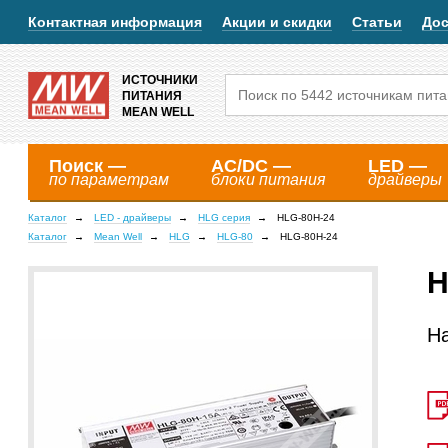
Контактная информация
Акции и скидки
Статьи
Дос
ИСТОЧНИКИ
ПИТАНИЯ
MEAN WELL
Поиск —
AC/DC —
LED —
по параметрам
блоки питания
драйверы
Каталог
LED - драйверы
HLG серия
HLG-80H-24
Каталог
Mean Well
HLG
HLG-80
HLG-80H-24
H
Н