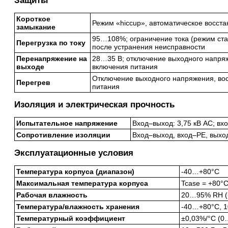
Защиты
Короткое
Режим «hiccup», автоматическое восст
замыкание
95…108%; ограничение тока (режим ста
Перегрузка по току
после устранения неисправности
Перенапряжение на
28…35 В; отключение выходного напряж
выходе
включения питания
Отключение выходного напряжения, во
Перегрев
питания
Изоляция и электрическая прочность
Испытательное напряжение
Вход–выход: 3,75 кВ AC; вхо
Сопротивление изоляции
Вход–выход, вход–PE, выход
Эксплуатационные условия
Температура корпуса (диапазон)
-40…+80°C
Максимальная температура корпуса
Tcase = +80°
Рабочая влажность
20…95% RH (б
Температура/влажность хранения
-40…+80°C, 
Температурный коэффициент
±0,03%/°C (0