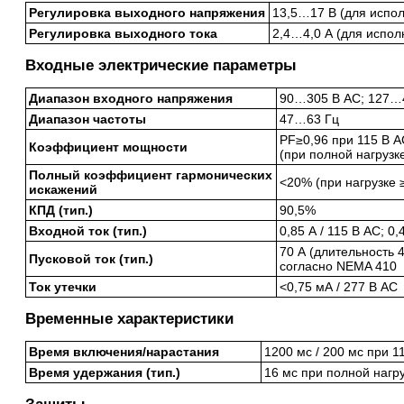
Регулировка выходного напряжения
13,5…17 В (для испол
Регулировка выходного тока
2,4…4,0 А (для испол
Входные электрические параметры
Диапазон входного напряжения
90…305 В AC; 127…
Диапазон частоты
47…63 Гц
PF≥0,96 при 115 В A
Коэффициент мощности
(при полной нагрузк
Полный коэффициент гармонических
<20% (при нагрузке ≥
искажений
КПД (тип.)
90,5%
Входной ток (тип.)
0,85 А / 115 В AC; 0,
70 А (длительность 
Пусковой ток (тип.)
согласно NEMA 410
Ток утечки
<0,75 мА / 277 В AC
Временные характеристики
Время включения/нарастания
1200 мс / 200 мс при 1
Время удержания (тип.)
16 мс при полной нагру