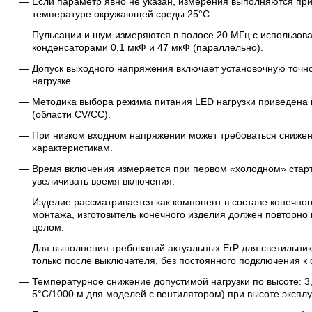
Если параметр явно не указан, измерения выполняются при
температуре окружающей среды 25°C.
Пульсации и шум измеряются в полосе 20 МГц с использов
конденсаторами 0,1 мкФ и 47 мкФ (параллельно).
Допуск выходного напряжения включает установочную точн
нагрузке.
Методика выбора режима питания LED нагрузки приведена
(области CV/CC).
При низком входном напряжении может требоваться снижени
характеристикам.
Время включения измеряется при первом «холодном» старт
увеличивать время включения.
Изделие рассматривается как компонент в составе конечног
монтажа, изготовитель конечного изделия должен повторно
целом.
Для выполнения требований актуальных ErP для светильни
только после выключателя, без постоянного подключения к 
Температурное снижение допустимой нагрузки по высоте: 3
5°C/1000 м для моделей с вентилятором) при высоте экспл