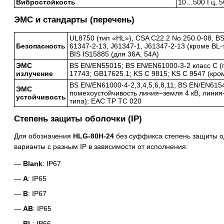
Вибростойкость
10…500 Гц, 5G
ЭМС и стандарты (перечень)
UL8750 (тип «HL»), CSA C22.2 No.250.0-08, 
Безопасность
61347-2-13, J61347-1, J61347-2-13 (кроме BL
BIS IS15885 (для 36A, 54A)
ЭМС
BS EN/EN55015; BS EN/EN61000-3-2 класс C (
излучение
17743; GB17625.1; KS C 9815; KS C 9547 (кро
BS EN/EN61000-4-2,3,4,5,6,8,11; BS EN/EN6154
ЭМС
помехоустойчивость линия–земля 4 кВ, линия–
устойчивость
типа); EAC TP TC 020
Степень защиты оболочки (IP)
Для обозначения
HLG-80H-24
без суффикса степень защиты од
варианты с разным IP в зависимости от исполнения:
Blank
: IP67
A
: IP65
B
: IP67
AB
: IP65
BL
: IP66