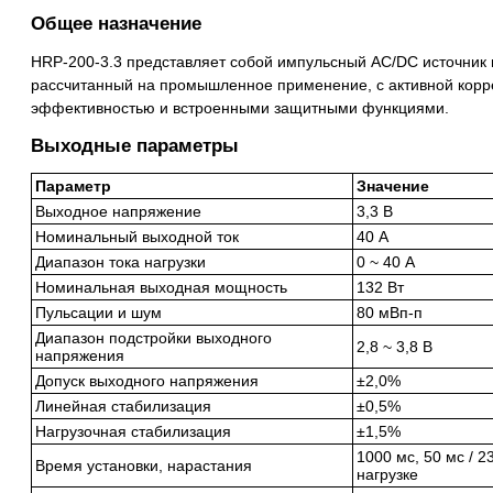
Общее назначение
HRP-200-3.3 представляет собой импульсный AC/DC источник п
рассчитанный на промышленное применение, с активной кор
эффективностью и встроенными защитными функциями.
Выходные параметры
Параметр
Значение
Выходное напряжение
3,3 В
Номинальный выходной ток
40 А
Диапазон тока нагрузки
0 ~ 40 А
Номинальная выходная мощность
132 Вт
Пульсации и шум
80 мВп-п
Диапазон подстройки выходного
2,8 ~ 3,8 В
напряжения
Допуск выходного напряжения
±2,0%
Линейная стабилизация
±0,5%
Нагрузочная стабилизация
±1,5%
1000 мс, 50 мс / 2
Время установки, нарастания
нагрузке