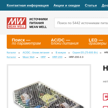
Контактная информация
Акции и скидки
Статьи
Дос
ИСТОЧНИКИ
ПИТАНИЯ
MEAN WELL
Поиск —
AC/DC —
LED —
по параметрам
блоки питания
драйверы
Каталог
AC/DC - блоки питания
В кожухе
Серия G5 (75-600 Вт)
HR
Каталог
Mean Well
HRP
HRP-200
HRP-200-3.3
H
нет