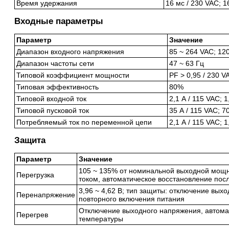
Время удержания
16 мс / 230 VAC; 1
Входные параметры
Параметр
Значение
Диапазон входного напряжения
85 ~ 264 VAC; 12
Диапазон частоты сети
47 ~ 63 Гц
Типовой коэффициент мощности
PF > 0,95 / 230 V
Типовая эффективность
80%
Типовой входной ток
2,1 А / 115 VAC; 1
Типовой пусковой ток
35 А / 115 VAC; 7
Потребляемый ток по переменной цепи
2,1 А / 115 VAC; 1
Защита
Параметр
Значение
105 ~ 135% от номинальной выходной мощн
Перегрузка
током, автоматическое восстановление пос
3,96 ~ 4,62 В; тип защиты: отключение вых
Перенапряжение
повторного включения питания
Отключение выходного напряжения, автома
Перегрев
температуры