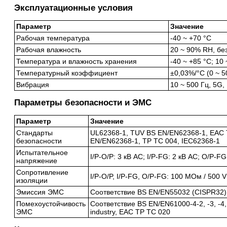
Эксплуатационные условия
Параметр
Значение
Рабочая температура
-40 ~ +70 °C
Рабочая влажность
20 ~ 90% RH, бе
Температура и влажность хранения
-40 ~ +85 °C; 10
Температурный коэффициент
±0,03%/°C (0 ~ 5
Вибрация
10 ~ 500 Гц, 5G, 
Параметры безопасности и ЭМС
Параметр
Значение
Стандарты
UL62368-1, TUV BS EN/EN62368-1, EAC 
безопасности
EN/EN62368-1, TP TC 004, IEC62368-1
Испытательное
I/P-O/P: 3 кВ AC; I/P-FG: 2 кВ AC; O/P-FG
напряжение
Сопротивление
I/P-O/P, I/P-FG, O/P-FG: 100 МОм / 500 
изоляции
Эмиссия ЭМС
Соответствие BS EN/EN55032 (CISPR32) 
Помехоустойчивость
Соответствие BS EN/EN61000-4-2, -3, -4, 
ЭМС
industry, EAC TP TC 020