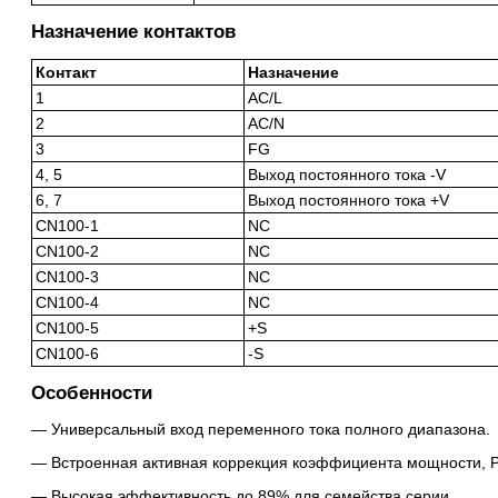
Назначение контактов
Контакт
Назначение
1
AC/L
2
AC/N
3
FG
4, 5
Выход постоянного тока -V
6, 7
Выход постоянного тока +V
CN100-1
NC
CN100-2
NC
CN100-3
NC
CN100-4
NC
CN100-5
+S
CN100-6
-S
Особенности
Универсальный вход переменного тока полного диапазона.
Встроенная активная коррекция коэффициента мощности, P
Высокая эффективность до 89% для семейства серии.