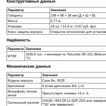
Конструктивные данные
Параметр
Значение
Габариты
199 × 98 × 38 мм (Д × Ш × В)
Масса
0,77 кг
Упаковка
18 шт. / 14,9 кг / 0,87 куб. фут.
Класс защиты корпуса
Открытое исполнение для установк
Надёжность
Параметр
Значение
1830,6 тыс. ч минимум по Telcordia SR-332 (Bellco
MTBF
°C)
Механические данные
Параметр
Значение
Модель корпуса
Case No. 902E
Крепление
4 точки крепления M3, L=5
Интерфейс remote
Присутствует, клеммы +S и -S
sense
CN100, HRS DF11-6DP-2DS или эквивале
Сигнальный разъём
**SC или эквивалент