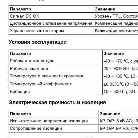
Параметр
Значение
Сигнал DC OK
Уровень TTL. Состоян
Дистанционное считывание напряжения
Компенсация падения
Управление вентилятором
Включение вентилят
Условия эксплуатации
Параметр
Значение
Рабочая температура
-40 ~ +70 ℃, с 
Рабочая влажность
20 ~ 90% RH, бе
Температура и влажность хранения
-40 ~ +85 ℃, 10
Температурный коэффициент
±0,03%/℃ (0 ~ 5
Вибрация
10 ~ 500 Гц, 5G, 
Электрическая прочность и изоляция
Параметр
Значение
Испытательное напряжение изоляции
I/P-O/P: 3 кВ AC; I
Сопротивление изоляции
I/P-O/P, I/P-FG, O