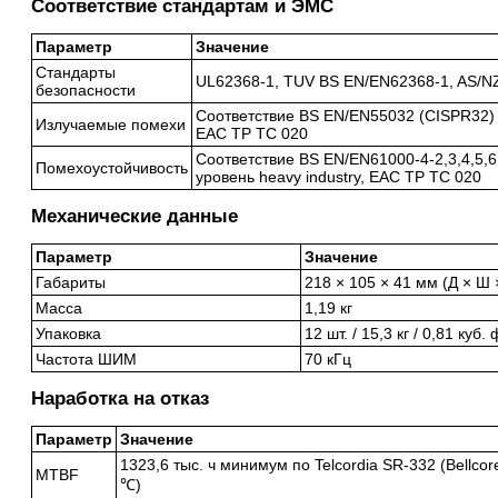
Соответствие стандартам и ЭМС
Параметр
Значение
Стандарты
UL62368-1, TUV BS EN/EN62368-1, AS/N
безопасности
Соответствие BS EN/EN55032 (CISPR32) 
Излучаемые помехи
EAC TP TC 020
Соответствие BS EN/EN61000-4-2,3,4,5,6
Помехоустойчивость
уровень heavy industry, EAC TP TC 020
Механические данные
Параметр
Значение
Габариты
218 × 105 × 41 мм (Д × Ш 
Масса
1,19 кг
Упаковка
12 шт. / 15,3 кг / 0,81 куб.
Частота ШИМ
70 кГц
Наработка на отказ
Параметр
Значение
1323,6 тыс. ч минимум по Telcordia SR-332 (Bellco
MTBF
℃)