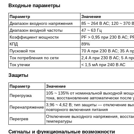
Входные параметры
Параметр
Значение
Диапазон входного напряжения
85 ~ 264 В AC; 120 ~ 370 
Диапазон входной частоты
47 ~ 63 Гц
Коэффициент мощности
PF > 0,95 при 230 В AC; P
КПД
89%
Пусковой ток
70 А при 230 В AC; 35 А п
Ток потребления по сети
2,4 А при 230 В AC; 5 А п
Ток утечки
< 1,5 мА при 240 В AC
Защиты
Параметр
Значение
105 ~ 135% от номинальной выходной мощн
Перегрузка
тока, восстановление автоматически после
3,96 ~ 4,62 В; тип защиты — отключение в
Перенапряжение
повторного включения питания
Отключение выходного напряжения, восста
Перегрев
температуры
Сигналы и функциональные возможности