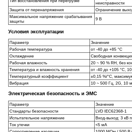
Тип восстановления при перегрузке
неисправности
Защита от перенапряжения
Ограничение выхо
Максимальное напряжение срабатывания
9 В
защиты
Условия эксплуатации
Параметр
Значение
Рабочая температура
от -40 до +85 °C
Охлаждение
Свободная конвекци
Рабочая влажность
20 ~ 90 % RH, без к
Температура и влажность хранения
от -40 до +105 °C, 1
Температурный коэффициент
±0,15 %/°C, максиму
Вибрация
10 ~ 500 Гц, 2G, 10 
Электрическая безопасность и ЭМС
Параметр
Значение
Стандарты безопасности
LVD IEC62368-1
Испытательное напряжение
Вход-выход: 3 кВ 
Ток утечки
<5 мА
Сопротивление изоляции
1000 МОм / 500 В 