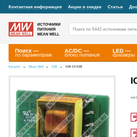
Контактная информация
Акции и скидки
Статьи
Дос
ИСТОЧНИКИ
ПИТАНИЯ
MEAN WELL
Поиск —
AC/DC —
LED —
по параметрам
блоки питания
драйверы
Каталог
Mean Well
IOB
IOB-15-03B
I
нет