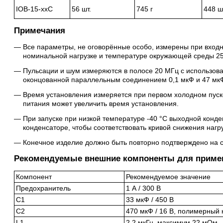
IOB-15-xxC
56 шт.
745 г
448 ш
Примечания
Все параметры, не оговорённые особо, измерены при вход
номинальной нагрузке и температуре окружающей среды 25
Пульсации и шум измеряются в полосе 20 МГц с использов
оконцованной параллельным соединением 0,1 мкФ и 47 мк
Время установления измеряется при первом холодном пуск
питания может увеличить время установления.
При запуске при низкой температуре -40 °C выходной конд
конденсаторе, чтобы соответствовать кривой снижения нагру
Конечное изделие должно быть повторно подтверждено на 
Рекомендуемые внешние компоненты для приме
Компонент
Рекомендуемое значение
Предохранитель
1 А / 300 В
C1
33 мкФ / 450 В
C2
470 мкФ / 16 В, полимерный
L1
2,2 мкГн, максимум 22 мОм