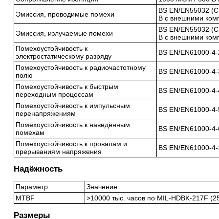
BS EN/EN55032 (CI
Эмиссия, проводимые помехи
B с внешними ком
BS EN/EN55032 (CI
Эмиссия, излучаемые помехи
B с внешними ком
Помехоустойчивость к
BS EN/EN61000-4-2,
электростатическому разряду
Помехоустойчивость к радиочастотному
BS EN/EN61000-4-3
полю
Помехоустойчивость к быстрым
BS EN/EN61000-4-4
переходным процессам
Помехоустойчивость к импульсным
BS EN/EN61000-4-5
перенапряжениям
Помехоустойчивость к наведённым
BS EN/EN61000-4-6
помехам
Помехоустойчивость к провалам и
BS EN/EN61000-4-1
прерываниям напряжения
Надёжность
Параметр
Значение
MTBF
>10000 тыс. часов по MIL-HDBK-217F (25
Размеры