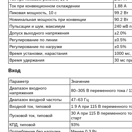
Ток при конвекционном охлаждении
1.88 А
Пиковая мощность, 10 с
99.2 Вт
Номинальная мощность при конвекции
90.2 Вт
Пульсации и шум, максимум
240 мВ п
Допуск выходного напряжения
±2.0%
Регулирование по линии
±0.5%
Регулирование по нагрузке
±0.5%
Время установки, нарастания
1000 мс,
Время удержания
30 мс пр
Вход
Параметр
Значение
Диапазон входного
80–305 В переменного тока / 1
напряжения
Диапазон входной частоты
47–63 Гц
Входной ток, типовой
1.9 А при 115 В переменного т
30 А при 115 В переменного то
Пусковой ток, типовой
старт
КПД, типовой
93%
Потребление без нагрузки
Менее 0.3 Вт