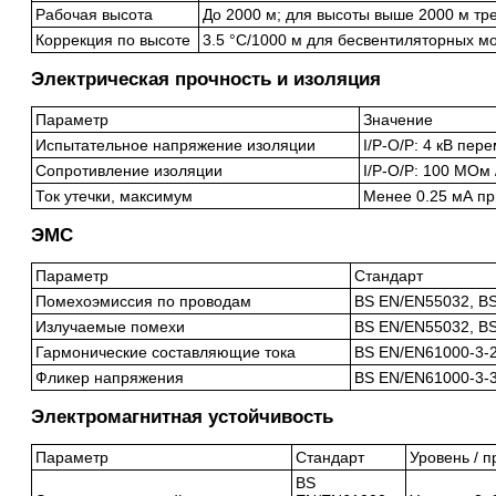
Рабочая высота
До 2000 м; для высоты выше 2000 м тр
Коррекция по высоте
3.5 °C/1000 м для бесвентиляторных м
Электрическая прочность и изоляция
Параметр
Значение
Испытательное напряжение изоляции
I/P-O/P: 4 кВ пер
Сопротивление изоляции
I/P-O/P: 100 МОм 
Ток утечки, максимум
Менее 0.25 мА пр
ЭМС
Параметр
Стандарт
Помехоэмиссия по проводам
BS EN/EN55032, B
Излучаемые помехи
BS EN/EN55032, B
Гармонические составляющие тока
BS EN/EN61000-3-
Фликер напряжения
BS EN/EN61000-3-
Электромагнитная устойчивость
Параметр
Стандарт
Уровень / 
BS