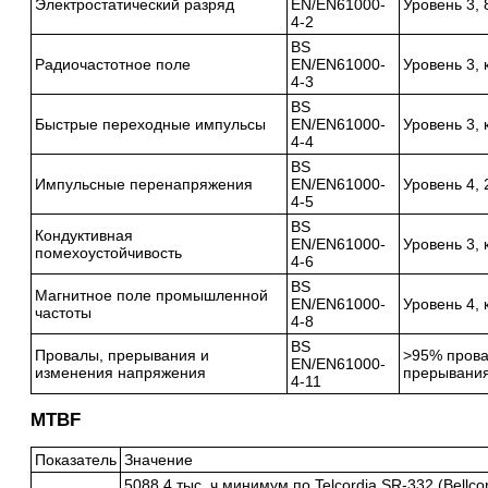
Электростатический разряд
EN/EN61000-
Уровень 3, 
4-2
BS
Радиочастотное поле
EN/EN61000-
Уровень 3, 
4-3
BS
Быстрые переходные импульсы
EN/EN61000-
Уровень 3, 
4-4
BS
Импульсные перенапряжения
EN/EN61000-
Уровень 4, 
4-5
BS
Кондуктивная
EN/EN61000-
Уровень 3, 
помехоустойчивость
4-6
BS
Магнитное поле промышленной
EN/EN61000-
Уровень 4, 
частоты
4-8
BS
Провалы, прерывания и
>95% прова
EN/EN61000-
изменения напряжения
прерывания
4-11
МТBF
Показатель
Значение
5088.4 тыс. ч минимум по Telcordia SR-332 (Bellc