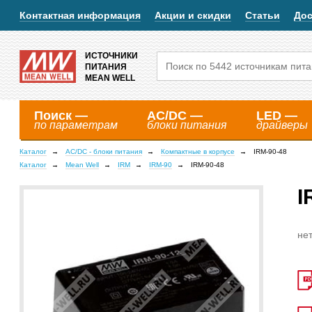
Контактная информация
Акции и скидки
Статьи
Дос
ИСТОЧНИКИ
ПИТАНИЯ
MEAN WELL
Поиск —
AC/DC —
LED —
по параметрам
блоки питания
драйверы
Каталог
AC/DC - блоки питания
Компактные в корпусе
IRM-90-48
Каталог
Mean Well
IRM
IRM-90
IRM-90-48
I
нет