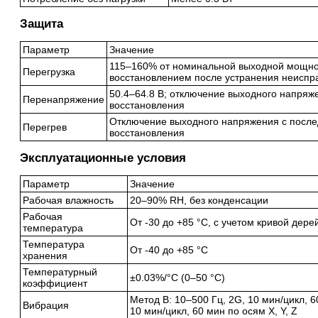
Защита
Параметр
Значение
115–160% от номинальной выходной мощно
Перегрузка
восстановлением после устранения неиспр
50.4–64.8 В; отключение выходного напря
Перенапряжение
восстановления
Отключение выходного напряжения с посл
Перегрев
восстановления
Эксплуатационные условия
Параметр
Значение
Рабочая влажность
20–90% RH, без конденсации
Рабочая
От -30 до +85 °C, с учетом кривой дер
температура
Температура
От -40 до +85 °C
хранения
Температурный
±0.03%/°C (0–50 °C)
коэффициент
Метод B: 10–500 Гц, 2G, 10 мин/цикл, 6
Вибрация
10 мин/цикл, 60 мин по осям X, Y, Z