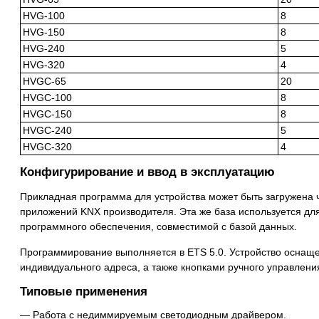
HVG-100
8
HVG-150
8
HVG-240
5
HVG-320
4
HVGC-65
20
HVGC-100
8
HVGC-150
8
HVGC-240
5
HVGC-320
4
Конфигурирование и ввод в эксплуатацию
Прикладная программа для устройства может быть загружена че
приложений KNX производителя. Эта же база используется дл
программного обеспечения, совместимой с базой данных.
Программирование выполняется в ETS 5.0. Устройство оснащ
индивидуального адреса, а также кнопками ручного управлени
Типовые применения
Работа с недиммируемым светодиодным драйвером.