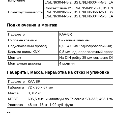
излучение
EN/EN63044-5-2, BS EN/EN63044-5-3, E
Соответствие BS EN/EN50491-5-1, BS EN
Помехоустойчивость
EN/EN50090-2-2, BS EN/EN60669-2-1, BS
EN/EN63044-5-2, BS EN/EN63044-5-3, E
Подключения и монтаж
Параметр
KAA-8R
Силовые клеммы
Винтовые клеммы
Подключаемый провод
0,5...4,0 мм² однопроволочный;
Клемма шины KNX
0,8 мм, однопроволочный пров
Монтаж
На DIN рейку 35 мм согласно D
Монтажная ширина
4 модуля
Габариты, масса, наработка на отказ и упаковка
Параметр
KAA-8R
Габариты
72 x 90 x 57 мм
Масса
0,312 кг
MTBF
605,5 тыс. ч минимум по Telcordia SR-332; 493,1 
Упаковка
48 шт.; 16 кг; 1,02 куб. фута