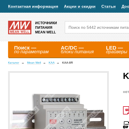
Контактная информация
Акции и скидки
Статьи
Дос
ИСТОЧНИКИ
ПИТАНИЯ
MEAN WELL
Поиск —
AC/DC —
LED —
по параметрам
блоки питания
драйверы
Каталог
Mean Well
KAA
KAA-8R
K
нет