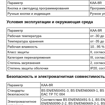
Параметр
KAA-8R
Кнопка и светодиод программирования
Программ
Ручные кнопки и индикация
Ручное у
Условия эксплуатации и окружающая среда
Параметр
KAA-8R
Рабочая температура
от -30 до
Температура хранения
от -35 до
Рабочая влажность
10...95 %
Класс защиты
II, согла
Категория перенапряжения
III, согл
Степень загрязнения
2, согла
Степень защиты оболочки
IP20, со
Безопасность и электромагнитная совместимость
Параметр
KAA-8R
Стандарты
BS EN/EN50491-3, BS EN/EN60669-1, BS
безопасности
EAC TP TC 004
Соответствие BS EN/EN50491-5-1, BS EN
Электромагнитное
EN/EN50090-2-2, BS EN/EN60669-2-1, BS