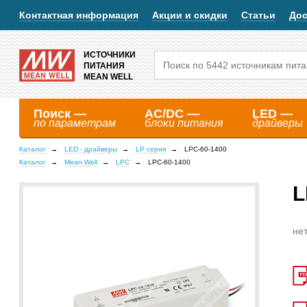
Контактная информация
Акции и скидки
Статьи
Дос
ИСТОЧНИКИ
ПИТАНИЯ
MEAN WELL
Поиск —
AC/DC —
LED —
по параметрам
блоки питания
драйверы
Каталог
LED - драйверы
LP серия
LPC-60-1400
Каталог
Mean Well
LPC
LPC-60-1400
L
нет