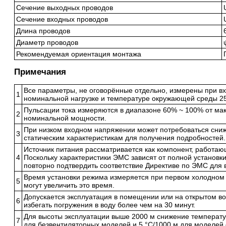
Сечение выходных проводов
Сечение входных проводов
Длина проводов
Диаметр проводов
Рекомендуемая ориентация монтажа
Примечания
Все параметры, не оговорённые отдельно, измерены при в
1
номинальной нагрузке и температуре окружающей среды 25
Пульсации тока измеряются в диапазоне 60% ~ 100% от ма
2
номинальной мощности.
При низком входном напряжении может потребоваться сниж
3
статическим характеристикам для получения подробностей.
Источник питания рассматривается как компонент, работа
4
Поскольку характеристики ЭМС зависят от полной установк
повторно подтвердить соответствие Директиве по ЭМС для в
Время установки режима измеряется при первом холодном
5
могут увеличить это время.
Допускается эксплуатация в помещении или на открытом во
6
избегать погружения в воду более чем на 30 минут.
Для высоты эксплуатации выше 2000 м снижение температу
7
для безвентиляторных моделей и 5 °C/1000 м для моделей 