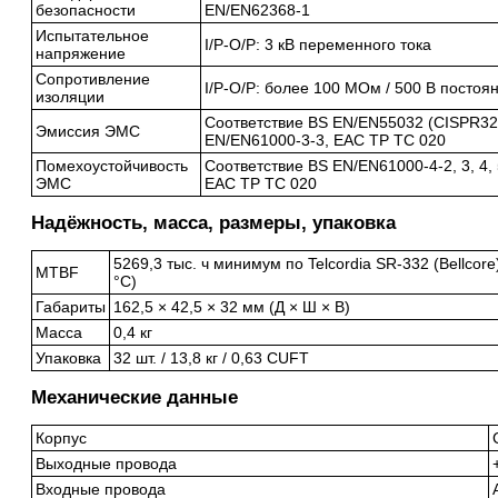
безопасности
EN/EN62368-1
Испытательное
I/P-O/P: 3 кВ переменного тока
напряжение
Сопротивление
I/P-O/P: более 100 МОм / 500 В постоян
изоляции
Соответствие BS EN/EN55032 (CISPR32)
Эмиссия ЭМС
EN/EN61000-3-3, EAC TP TC 020
Помехоустойчивость
Соответствие BS EN/EN61000-4-2, 3, 4, 5,
ЭМС
EAC TP TC 020
Надёжность, масса, размеры, упаковка
5269,3 тыс. ч минимум по Telcordia SR-332 (Bellcor
MTBF
°C)
Габариты
162,5 × 42,5 × 32 мм (Д × Ш × В)
Масса
0,4 кг
Упаковка
32 шт. / 13,8 кг / 0,63 CUFT
Механические данные
Корпус
Выходные провода
Входные провода