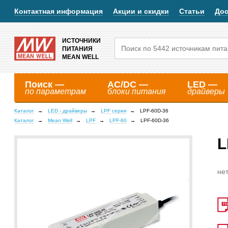
Контактная информация
Акции и скидки
Статьи
Дос
ИСТОЧНИКИ
ПИТАНИЯ
MEAN WELL
Поиск —
AC/DC —
LED —
по параметрам
блоки питания
драйверы
Каталог
LED - драйверы
LPF серия
LPF-60D-36
Каталог
Mean Well
LPF
LPF-60
LPF-60D-36
L
нет