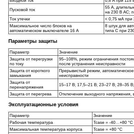
Входной ток
0,8 А при 115 
55 А, длитель
Пусковой ток
на 230 В AC; 
Ток утечки
< 0,75 мА при
Максимальное число блоков на
8 штук для ав
автоматическом выключателе 16 А
типа C при 23
Параметры защиты
Параметр
Значение
Защита от перегрузки
95–108%, режим ограничения постоян
по току
после устранения неисправности
Защита от короткого
Прерывистый режим, автоматическое
замыкания
неисправности
Защита от
15–17 В; 17,5–21 В; 23–27 В; 28–35 В
перенапряжения
Защита от перегрева
Отключение выходного напряжения, 
Эксплуатационные условия
Параметр
Значение
Рабочая температура
Tcase = -40…+80 °C
Максимальная температура корпуса
Tcase = +80 °C