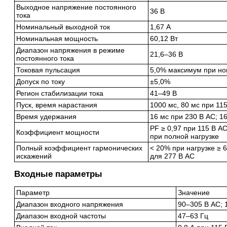
Выходное напряжение постоянного
36 В
тока
Номинальный выходной ток
1,67 А
Номинальная мощность
60,12 Вт
Диапазон напряжения в режиме
21,6–36 В
постоянного тока
Токовая пульсация
5,0% максимум при но
Допуск по току
±5,0%
Регион стабилизации тока
41–49 В
Пуск, время нарастания
1000 мс, 80 мс при 115
Время удержания
16 мс при 230 В AC; 1
PF ≥ 0,97 при 115 В AC
Коэффициент мощности
при полной нагрузке
Полный коэффициент гармонических
< 20% при нагрузке ≥ 
искажений
для 277 В AC
Входные параметры
Параметр
Значение
Диапазон входного напряжения
90–305 В AC; 
Диапазон входной частоты
47–63 Гц