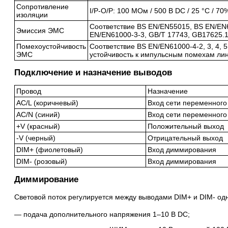
Сопротивление
I/P-O/P: 100 МОм / 500 В DC / 25 °C / 7
изоляции
Соответствие BS EN/EN55015, BS EN/EN6
Эмиссия ЭМС
EN/EN61000-3-3, GB/T 17743, GB17625.1
Помехоустойчивость
Соответствие BS EN/EN61000-4-2, 3, 4, 5, 
ЭМС
устойчивость к импульсным помехам лин
Подключение и назначение выводов
Провод
Назначение
AC/L (коричневый)
Вход сети переменного
AC/N (синий)
Вход сети переменного 
+V (красный)
Положительный выход
-V (черный)
Отрицательный выход
DIM+ (фиолетовый)
Вход диммирования
DIM- (розовый)
Вход диммирования
Диммирование
Световой поток регулируется между выводами DIM+ и DIM- одн
подача дополнительного напряжения 1–10 В DC;