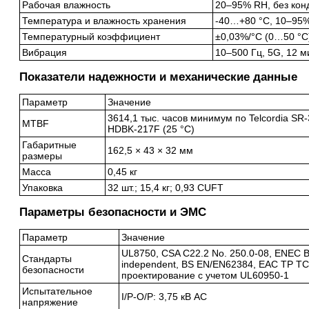
Рабочая влажность
20–95% RH, без кон
Температура и влажность хранения
-40…+80 °C, 10–95
Температурный коэффициент
±0,03%/°C (0…50 °C
Вибрация
10–500 Гц, 5G, 12 ми
Показатели надежности и механические данные
Параметр
Значение
3614,1 тыс. часов минимум по Telcordia SR-
MTBF
HDBK-217F (25 °C)
Габаритные
162,5 × 43 × 32 мм
размеры
Масса
0,45 кг
Упаковка
32 шт.; 15,4 кг; 0,93 CUFT
Параметры безопасности и ЭМС
Параметр
Значение
UL8750, CSA C22.2 No. 250.0-08, ENEC 
Стандарты
independent, BS EN/EN62384, EAC TP TC
безопасности
проектирование с учетом UL60950-1
Испытательное
I/P-O/P: 3,75 кВ AC
напряжение