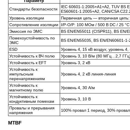
Параметр
IEC 60601-1:2005+A1+A2, TUV BS 
Стандарты безопасности
ES60601-1:2005+A2, CAN/CSA C22.2
Уровень изоляции
Первичная цепь — вторичная цепь
Сопротивление изоляции
I/P-O/P: 100 МОм / 500 В DC / 25 °
Эмиссия по ЭМС
BS EN/EN55011 (CISPR11), BS EN/E
Помехоустойчивость по
BS EN/EN55035, BS EN/EN60601-1-
ЭМС
ESD
Уровень 4, 15 кВ воздух; уровень 4, 
Устойчивость к ВЧ полю
Уровень 3, 10 В/м (80 МГц…2,7 ГГц
Устойчивость к EFT
Уровень 3, 2 кВ
Устойчивость к
импульсным
Уровень 4, 2 кВ линия-линия
перенапряжениям
Устойчивость к
Уровень 4, 30 А/м
магнитному полю
Устойчивость к
Уровень 3, 10 В
кондуктивным помехам
Провалы и прерывания
100% провал 1 период, 30% провал
напряжения
МТBF