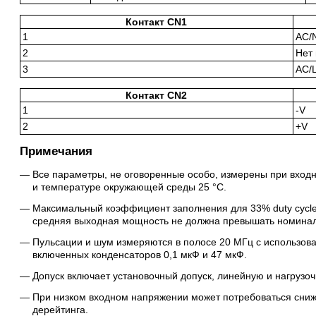
Контакт CN1
1
AC/
2
Нет
3
AC/
Контакт CN2
1
-V
2
+V
Примечания
Все параметры, не оговоренные особо, измерены при вход
и температуре окружающей среды 25 °C.
Максимальный коэффициент заполнения для 33% duty cycle 
средняя выходная мощность не должна превышать номина
Пульсации и шум измеряются в полосе 20 МГц с использов
включенных конденсаторов 0,1 мкФ и 47 мкФ.
Допуск включает установочный допуск, линейную и нагрузо
При низком входном напряжении может потребоваться сниже
дерейтинга.