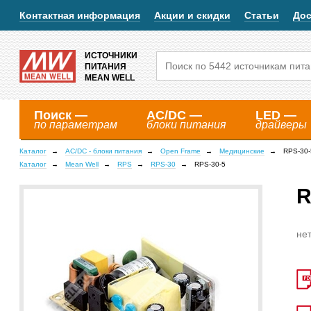
Контактная информация
Акции и скидки
Статьи
Дос
ИСТОЧНИКИ
ПИТАНИЯ
MEAN WELL
Поиск —
AC/DC —
LED —
по параметрам
блоки питания
драйверы
Каталог
AC/DC - блоки питания
Open Frame
Медицинские
RPS-30-
Каталог
Mean Well
RPS
RPS-30
RPS-30-5
R
нет