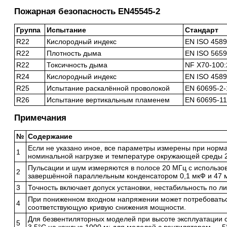
Пожарная безопасность EN45545-2
Группа
Испытание
Стандарт
R22
Кислородный индекс
EN ISO 4589
R22
Плотность дыма
EN ISO 5659
R22
Токсичность дыма
NF X70-100:
R24
Кислородный индекс
EN ISO 4589
R25
Испытание раскалённой проволокой
EN 60695-2-
R26
Испытание вертикальным пламенем
EN 60695-11
Примечания
№
Содержание
Если не указано иное, все параметры измерены при норм
1
номинальной нагрузке и температуре окружающей среды 
Пульсации и шум измеряются в полосе 20 МГц с использо
2
завершённой параллельным конденсатором 0,1 мкФ и 47 
3
Точность включает допуск установки, нестабильность по ли
При пониженном входном напряжении может потребоватьс
4
соответствующую кривую снижения мощности.
Для безвентиляторных моделей при высоте эксплуатации 
5