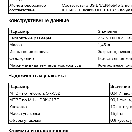
Железнодорожное
Соответствие BS EN/EN45545-2 по 
соответствие
IEC60571, включая IEC61373 по уд
Конструктивные данные
Параметр
Значение
Габаритные размеры
237 × 100 × 41 м
Масса
1,45 кг
Исполнение корпуса
Закрытое, низко
Охлаждение
Естественная кон
Максимальная температура корпуса
Контрольная точк
Надёжность и упаковка
Параметр
Значение
MTBF по Telcordia SR-332
834,7 тыс.
MTBF по MIL-HDBK-217F
99,1 тыс. 
Упаковка
10 шт. в уп
Масса упаковки
15,5 кг
Объём упаковки
0,8 куб. фу
Клеммы и подключение