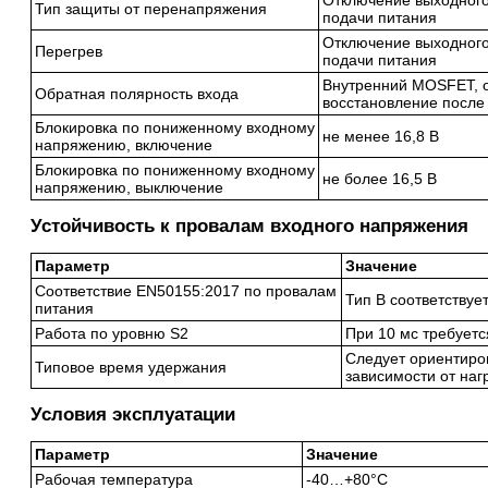
Отключение выходного
Тип защиты от перенапряжения
подачи питания
Отключение выходного
Перегрев
подачи питания
Внутренний MOSFET, о
Обратная полярность входа
восстановление после
Блокировка по пониженному входному
не менее 16,8 В
напряжению, включение
Блокировка по пониженному входному
не более 16,5 В
напряжению, выключение
Устойчивость к провалам входного напряжения
Параметр
Значение
Соответствие EN50155:2017 по провалам
Тип B соответствуе
питания
Работа по уровню S2
При 10 мс требуетс
Следует ориентиро
Типовое время удержания
зависимости от наг
Условия эксплуатации
Параметр
Значение
Рабочая температура
-40…+80°C