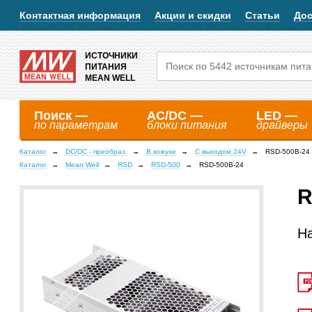
Контактная информация
Акции и скидки
Статьи
Дос
ИСТОЧНИКИ
ПИТАНИЯ
MEAN WELL
Поиск —
AC/DC —
LED —
по параметрам
блоки питания
драйверы
Каталог
DC/DC - преобраз.
В кожухе
С выходом 24V
RSD-500B-24
Каталог
Mean Well
RSD
RSD-500
RSD-500B-24
R
Н