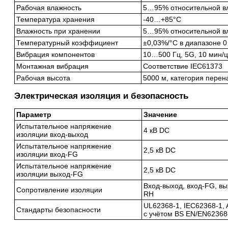
Рабочая влажность
5…95% относительной вл
Температура хранения
-40…+85°C
Влажность при хранении
5…95% относительной вл
Температурный коэффициент
±0,03%/°C в диапазоне 
Вибрация компонентов
10…500 Гц, 5G, 10 мин/ци
Монтажная вибрация
Соответствие IEC61373
Рабочая высота
5000 м, категория перен
Электрическая изоляция и безопасность
Параметр
Значение
Испытательное напряжение
4 кВ DC
изоляции вход-выход
Испытательное напряжение
2,5 кВ DC
изоляции вход-FG
Испытательное напряжение
2,5 кВ DC
изоляции выход-FG
Вход-выход, вход-FG, в
Сопротивление изоляции
RH
UL62368-1, IEC62368-1,
Стандарты безопасности
с учётом BS EN/EN62368