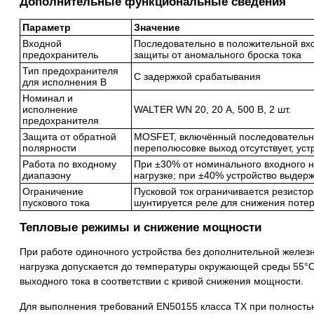
Дополнительные функциональные сведения
Параметр
Значение
Входной
Последовательно в положительной вх
предохранитель
защиты от аномального броска тока
Тип предохранителя
С задержкой срабатывания
для исполнения B
Номинал и
исполнение
WALTER WN 20, 20 А, 500 В, 2 шт.
предохранителя
Защита от обратной
MOSFET, включённый последовательно
полярности
переполюсовке выход отсутствует, ус
Работа по входному
При ±30% от номинального входного 
диапазону
нагрузке; при ±40% устройство выдерж
Ограничение
Пусковой ток ограничивается резистор
пускового тока
шунтируется реле для снижения поте
Тепловые режимы и снижение мощности
При работе одиночного устройства без дополнительной желез
нагрузка допускается до температуры окружающей среды 55°
выходного тока в соответствии с кривой снижения мощности.
Для выполнения требований EN50155 класса TX при полность