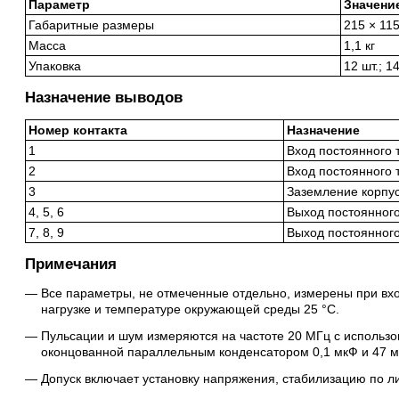
Параметр
Значени
Габаритные размеры
215 × 11
Масса
1,1 кг
Упаковка
12 шт.; 1
Назначение выводов
Номер контакта
Назначение
1
Вход постоянного т
2
Вход постоянного т
3
Заземление корпу
4, 5, 6
Выход постоянного
7, 8, 9
Выход постоянного
Примечания
Все параметры, не отмеченные отдельно, измерены при вх
нагрузке и температуре окружающей среды 25 °C.
Пульсации и шум измеряются на частоте 20 МГц с использ
оконцованной параллельным конденсатором 0,1 мкФ и 47 м
Допуск включает установку напряжения, стабилизацию по ли