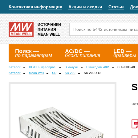
Контактная информация
Акции и скидки
Статьи
Дос
ИСТОЧНИКИ
ПИТАНИЯ
MEAN WELL
Поиск —
AC/DC —
LED —
по параметрам
блоки питания
драйверы
Каталог
DC/DC - преобраз.
В кожухе
С выходом 48V
SD-200D-48
Каталог
Mean Well
SD
SD-200
SD-200D-48
S
нет