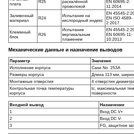
R25
раскалённой
EN 60695-2-
плата
проволокой
11:2014
EN 45545-2:2
Заливочный
Испытание на
R24
EN ISO 4589-
материал
кислородный индекс
2:2017
Испытание
EN 45545-2:2
Клеммный
R26
вертикальным
EN 60695-11-
блок
пламенем
10:2013
Механические данные и назначение выводов
Параметр
Значение
Исполнение корпуса
Case No. 253A
Размеры корпуса
Длина 113 мм, ширин
Монтажные отверстия
4 отверстия диаметр
Контрольная точка температуры
tc, максимальная те
корпуса
поверхности
Входной вывод
Назначение
1
Вход DC V+
2
Вход DC V-
3
FG, защитное за