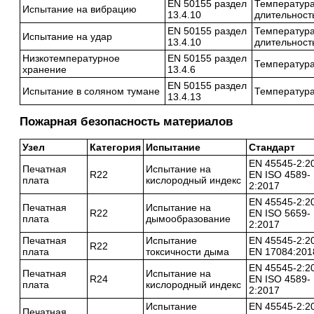
EN 50155 раздел
Температура
Испытание на вибрацию
13.4.10
длительност
EN 50155 раздел
Температура
Испытание на удар
13.4.10
длительность
Низкотемпературное
EN 50155 раздел
Температура
хранение
13.4.6
EN 50155 раздел
Испытание в соляном тумане
Температура 
13.4.13
Пожарная безопасность материалов
Узел
Категория
Испытание
Стандарт
EN 45545-2:2
Печатная
Испытание на
R22
EN ISO 4589-
плата
кислородный индекс
2:2017
EN 45545-2:2
Печатная
Испытание на
R22
EN ISO 5659-
плата
дымообразование
2:2017
Печатная
Испытание
EN 45545-2:2
R22
плата
токсичности дыма
EN 17084:201
EN 45545-2:2
Печатная
Испытание на
R24
EN ISO 4589-
плата
кислородный индекс
2:2017
Испытание
EN 45545-2:2
Печатная