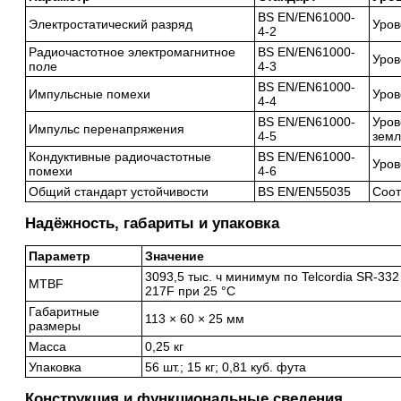
BS EN/EN61000-
Электростатический разряд
Уров
4-2
Радиочастотное электромагнитное
BS EN/EN61000-
Уров
поле
4-3
BS EN/EN61000-
Импульсные помехи
Уров
4-4
BS EN/EN61000-
Уров
Импульс перенапряжения
4-5
земл
Кондуктивные радиочастотные
BS EN/EN61000-
Уров
помехи
4-6
Общий стандарт устойчивости
BS EN/EN55035
Соот
Надёжность, габариты и упаковка
Параметр
Значение
3093,5 тыс. ч минимум по Telcordia SR-332
MTBF
217F при 25 °C
Габаритные
113 × 60 × 25 мм
размеры
Масса
0,25 кг
Упаковка
56 шт.; 15 кг; 0,81 куб. фута
Конструкция и функциональные сведения