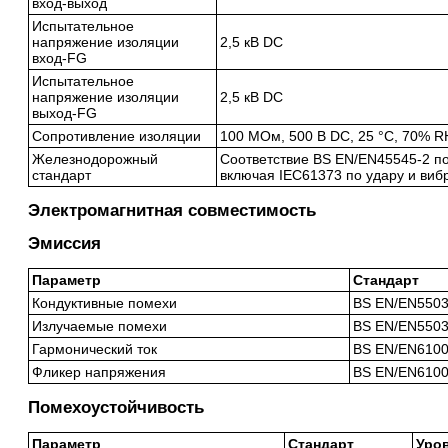
вход-выход
Испытательное
напряжение изоляции
2,5 кВ DC
вход-FG
Испытательное
напряжение изоляции
2,5 кВ DC
выход-FG
Сопротивление изоляции
100 МОм, 500 В DC, 25 °C, 70% R
Железнодорожный
Соответствие BS EN/EN45545-2 п
стандарт
включая IEC61373 по удару и ви
Электромагнитная совместимость
Эмиссия
Параметр
Стандарт
Кондуктивные помехи
BS EN/EN550
Излучаемые помехи
BS EN/EN550
Гармонический ток
BS EN/EN6100
Фликер напряжения
BS EN/EN6100
Помехоустойчивость
Параметр
Стандарт
Уро