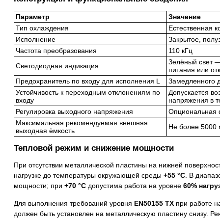
Параметр
Значение
Тип охлаждения
Естественная к
Исполнение
Закрытое, полу
Частота преобразования
110 кГц
Зелёный свет —
Светодиодная индикация
питания или от
Предохранитель по входу для исполнения L
Замедленного д
Устойчивость к переходным отклонениям по
Допускается во
входу
напряжения в т
Регулировка выходного напряжения
Опциональная ф
Максимальная рекомендуемая внешняя
Не более 5000
выходная ёмкость
Тепловой режим и снижение мощности
При отсутствии металлической пластины на нижней поверхнос
нагрузке до температуры окружающей среды
+55 °C
. В диапа
мощности; при
+70 °C
допустима работа на уровне
60% нагру
Для выполнения требований уровня
EN50155 TX
при работе н
должен быть установлен на металлическую пластину снизу. 