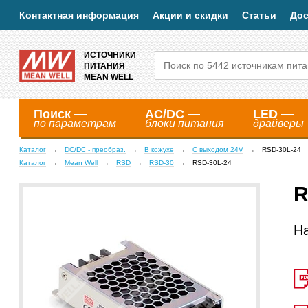
Контактная информация
Акции и скидки
Статьи
Дос
ИСТОЧНИКИ
ПИТАНИЯ
MEAN WELL
Поиск —
AC/DC —
LED —
по параметрам
блоки питания
драйверы
Каталог
DC/DC - преобраз.
В кожухе
С выходом 24V
RSD-30L-24
Каталог
Mean Well
RSD
RSD-30
RSD-30L-24
R
Н