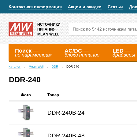
Контактная информация
Акции и скидки
Статьи
Дос
ИСТОЧНИКИ
ПИТАНИЯ
MEAN WELL
Поиск —
AC/DC —
LED —
по параметрам
блоки питания
драйверы
Каталог
Mean Well
DDR
DDR-240
DDR-240
Фото
Товар
DDR-240B-24
DDR-240B-48